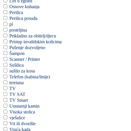
Lift u zgradi
Osnove kuhanja
Perilica
Perilica posuđa
pl
posteljina
Prikladno za obitelj/djecu
Pristup invalidskim kolicima
Pušenje dozvoljeno
Šampon
Scanner / Printer
Sušilica
sušilo za kosu
Telefon (kabina/linije)
teretana
TV
TV SAT
TV Smart
Unutarnji kamin
Visoka stolica
vješalice
Vrt ili dvorište
Vruća kada