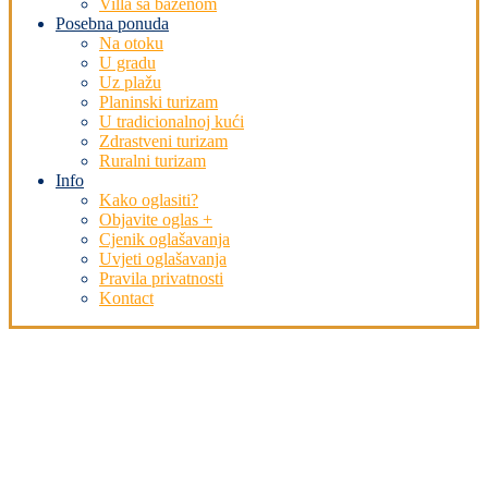
Villa sa bazenom
Posebna ponuda
Na otoku
U gradu
Uz plažu
Planinski turizam
U tradicionalnoj kući
Zdrastveni turizam
Ruralni turizam
Info
Kako oglasiti?
Objavite oglas +
Cjenik oglašavanja
Uvjeti oglašavanja
Pravila privatnosti
Kontact