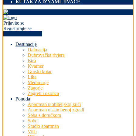
KUTAK ZA IZNAMLJIVAČE
Prijavite se
Registrirajte se
+PREDAJ OGLAS
Destinacije
Dalmacija
Dubrovačka rivjera
Istra
Kvarner
Gorski kotar
Lika
Međimurje
Zagorje
Zagreb i okolica
Ponuda
Apartman u obiteljskoj kući
Apartman u stambenoj zgradi
Soba s doručkom
Sobe
Studio apartman
Villa