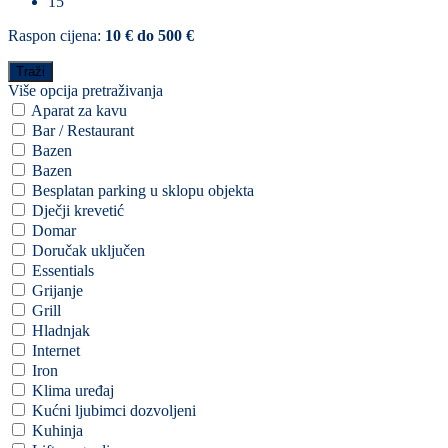
15
Raspon cijena:
10 € do 500 €
Više opcija pretraživanja
Aparat za kavu
Bar / Restaurant
Bazen
Bazen
Besplatan parking u sklopu objekta
Dječji krevetić
Domar
Doručak uključen
Essentials
Grijanje
Grill
Hladnjak
Internet
Iron
Klima uređaj
Kućni ljubimci dozvoljeni
Kuhinja