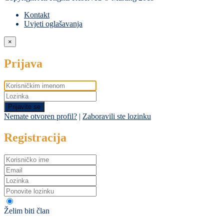
Kontakt
Uvjeti oglašavanja
×
Prijava
Prijavite se
Nemate otvoren profil?
|
Zaboravili ste lozinku
Registracija
Želim biti član