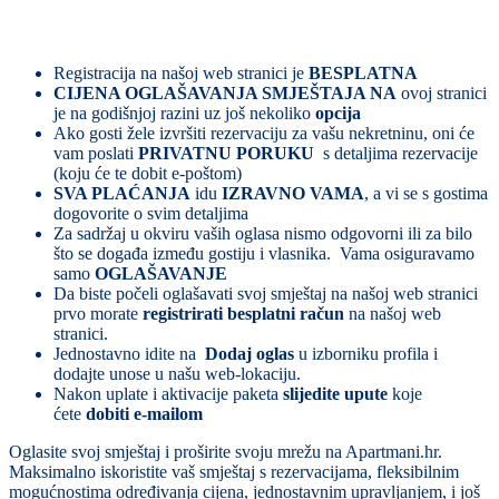
povećajte poslovanje
Registracija na našoj web stranici je
BESPLATNA
CIJENA OGLAŠAVANJA SMJEŠTAJA NA
ovoj stranici
je na godišnjoj razini uz još nekoliko
opcija
Ako gosti žele izvršiti rezervaciju za vašu nekretninu, oni će
vam poslati
PRIVATNU PORUKU
s detaljima rezervacije
(koju će te dobit e-poštom)
SVA PLAĆANJA
idu
IZRAVNO VAMA
, a vi se s gostima
dogovorite o svim detaljima
Za sadržaj u okviru vaših oglasa nismo odgovorni ili za bilo
što se događa između gostiju i vlasnika. Vama osiguravamo
samo
OGLAŠAVANJE
Da biste počeli oglašavati svoj smještaj na našoj web stranici
prvo morate
registrirati besplatni račun
na našoj web
stranici.
Jednostavno idite na
Dodaj oglas
u izborniku profila i
dodajte unose u našu web-lokaciju.
Nakon uplate i aktivacije paketa
slijedite upute
koje
ćete
dobiti e-mailom
Oglasite svoj smještaj i proširite svoju mrežu na Apartmani.hr.
Maksimalno iskoristite vaš smještaj s rezervacijama, fleksibilnim
mogućnostima određivanja cijena, jednostavnim upravljanjem, i još