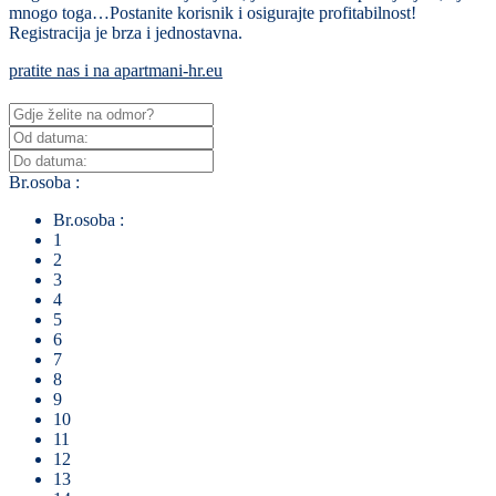
mnogo toga…Postanite korisnik i osigurajte profitabilnost!
Registracija je brza i jednostavna.
pratite nas i na apartmani-hr.eu
Br.osoba :
Br.osoba :
1
2
3
4
5
6
7
8
9
10
11
12
13