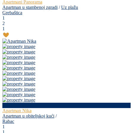
Apartmani Panorama
Apartman u stambenoj zgradi
/
Uz plažu
Grebaštica
1
2
1
već od 65 €
/day
Apartman Nika
Apartman u obiteljskoj kući
/
Rabac
1
1