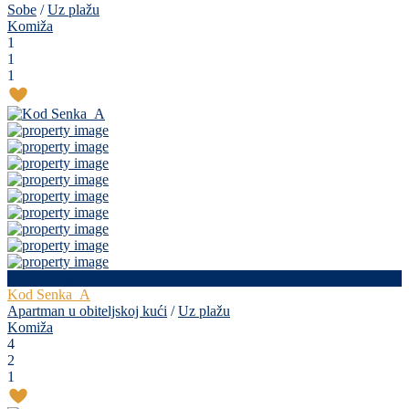
Sobe
/
Uz plažu
Komiža
1
1
1
cijena na upit
Kod Senka_A
Apartman u obiteljskoj kući
/
Uz plažu
Komiža
4
2
1