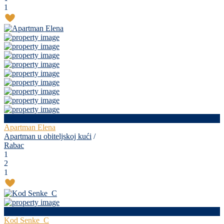
1
već od 80 €
/day
Apartman Elena
Apartman u obiteljskoj kući
/
Rabac
1
2
1
cijena na upit
Kod Senke_C