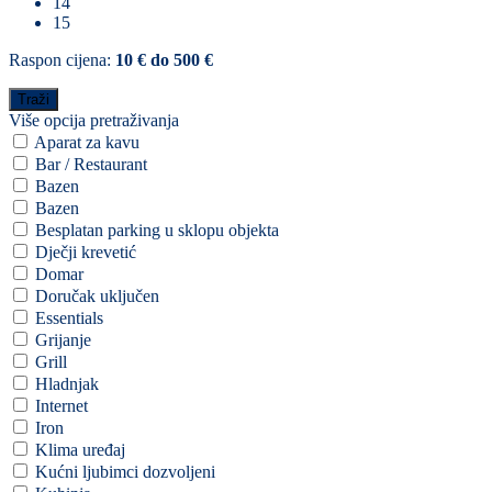
14
15
Raspon cijena:
10 € do 500 €
Više opcija pretraživanja
Aparat za kavu
Bar / Restaurant
Bazen
Bazen
Besplatan parking u sklopu objekta
Dječji krevetić
Domar
Doručak uključen
Essentials
Grijanje
Grill
Hladnjak
Internet
Iron
Klima uređaj
Kućni ljubimci dozvoljeni