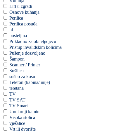
Kuhinja
Lift u zgradi
Osnove kuhanja
Perilica
Perilica posuđa
pl
posteljina
Prikladno za obitelj/djecu
Pristup invalidskim kolicima
Pušenje dozvoljeno
Šampon
Scanner / Printer
Sušilica
sušilo za kosu
Telefon (kabina/linije)
teretana
TV
TV SAT
TV Smart
Unutarnji kamin
Visoka stolica
vješalice
Vrt ili dvorište