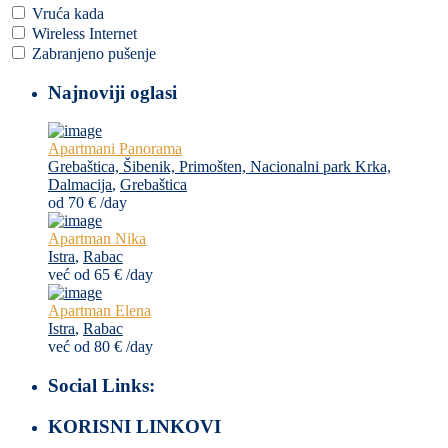
Vruća kada
Wireless Internet
Zabranjeno pušenje
Najnoviji oglasi
Apartmani Panorama
Grebaštica, Šibenik, Primošten, Nacionalni park Krka,
Dalmacija
,
Grebaštica
od 70 €
/day
Apartman Nika
Istra
,
Rabac
već od 65 €
/day
Apartman Elena
Istra
,
Rabac
već od 80 €
/day
Social Links:
KORISNI LINKOVI