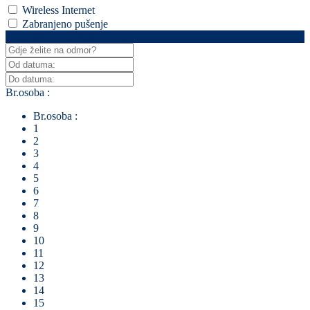
Wireless Internet
Zabranjeno pušenje
Za pretraživanje klikni ovdje
Br.osoba :
Br.osoba :
1
2
3
4
5
6
7
8
9
10
11
12
13
14
15