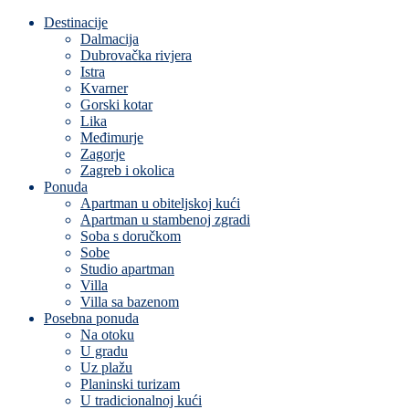
Destinacije
Dalmacija
Dubrovačka rivjera
Istra
Kvarner
Gorski kotar
Lika
Međimurje
Zagorje
Zagreb i okolica
Ponuda
Apartman u obiteljskoj kući
Apartman u stambenoj zgradi
Soba s doručkom
Sobe
Studio apartman
Villa
Villa sa bazenom
Posebna ponuda
Na otoku
U gradu
Uz plažu
Planinski turizam
U tradicionalnoj kući