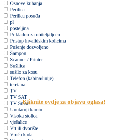
Osnove kuhanja
Perilica
Perilica posuđa
pl
posteljina
Prikladno za obitelj/djecu
Pristup invalidskim kolicima
Pušenje dozvoljeno
Šampon
Scanner / Printer
Sušilica
sušilo za kosu
Telefon (kabina/linije)
teretana
TV
TV SAT
Kliknite
ovdje za
objavu oglasa
!
TV Smart
Unutarnji kamin
Visoka stolica
vješalice
Vrt ili dvorište
Vruća kada