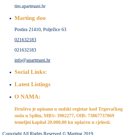
tim.apartmani.hr
Marting doo
Postira 21410, Polježice 63
021632183
021632183
info@apartmani.hr
Social Links:
Latest Listings
O NAMA:
Društvo je upisano u sudski registar kod Trgovačkog
suda u Splitu, MBS: 3902277, OIB: 73867737069
temeljni kapital 20.000,00 kn uplaćen u cjelosti
.
Copyright All Rights Reserved © Marting 2019