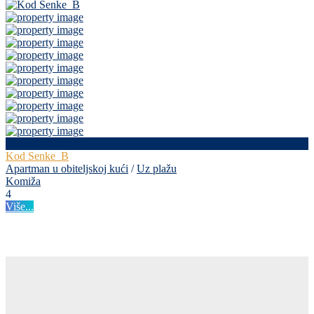
cijena na upit
Kod Senke_B
Apartman u obiteljskoj kući
/
Uz plažu
Komiža
4
Više...