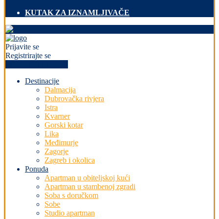
KUTAK ZA IZNAMLJIVAČE
Prijavite se
Registrirajte se
+PREDAJ OGLAS
Destinacije
Dalmacija
Dubrovačka rivjera
Istra
Kvarner
Gorski kotar
Lika
Međimurje
Zagorje
Zagreb i okolica
Ponuda
Apartman u obiteljskoj kući
Apartman u stambenoj zgradi
Soba s doručkom
Sobe
Studio apartman