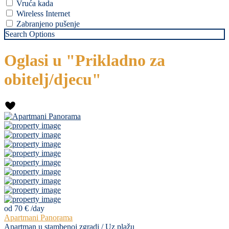
Vruća kada
Wireless Internet
Zabranjeno pušenje
Search Options
Oglasi u "Prikladno za
obitelj/djecu"
od 70 €
/day
Apartmani Panorama
Apartman u stambenoj zgradi
/
Uz plažu