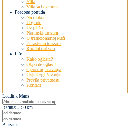
Villa
Villa sa bazenom
Posebna ponuda
Na otoku
U gradu
Uz plažu
Planinski turizam
U tradicionalnoj kući
Zdrastveni turizam
Ruralni turizam
Info
Kako oglasiti?
Objavite oglas +
Cjenik oglašavanja
Uvjeti oglašavanja
Pravila privatnosti
Kontact
Loading Maps
Radius:
2-50 km
Br.osoba