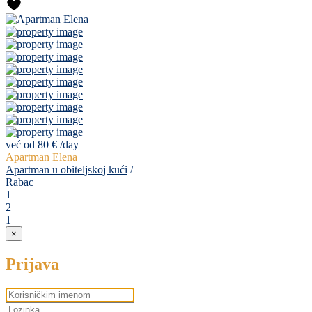
već od 80 €
/day
Apartman Elena
Apartman u obiteljskoj kući
/
Rabac
1
2
1
×
Prijava