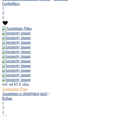
Grebaštica
1
2
1
već od 65 €
/day
Apartman Nika
Apartman u obiteljskoj kući
/
Rabac
1
1
1