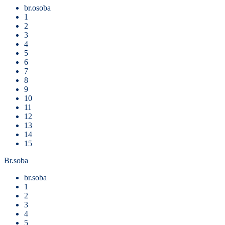
br.osoba
1
2
3
4
5
6
7
8
9
10
11
12
13
14
15
Br.soba
br.soba
1
2
3
4
5