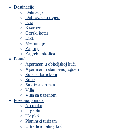
Destinacije
Dalmacija
Dubrovačka rivjera
Istra
Kvarner
Gorski kotar
Lika
Međimurje
Zagorje
Zagreb i okolica
Ponuda
Apartman u obiteljskoj kući
Apartman u stambenoj zgradi
Soba s doručkom
Sobe
Studio apartman
Villa
Villa sa bazenom
Posebna ponuda
Na otoku
U gradu
Uz plažu
Planinski turizam
U tradicionalnoj kući