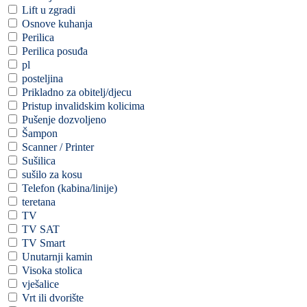
Lift u zgradi
Osnove kuhanja
Perilica
Perilica posuđa
pl
posteljina
Prikladno za obitelj/djecu
Pristup invalidskim kolicima
Pušenje dozvoljeno
Šampon
Scanner / Printer
Sušilica
sušilo za kosu
Telefon (kabina/linije)
teretana
TV
TV SAT
TV Smart
Unutarnji kamin
Visoka stolica
vješalice
Vrt ili dvorište