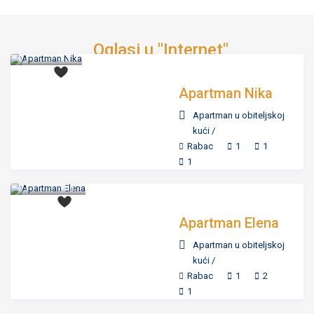
već od 65
€
Oglasi u "Internet"
/day
Apartman Nika
Apartman u obiteljskoj
kući
/
Rabac
1
1
već od 80
1
€
/day
Apartman Elena
Apartman u obiteljskoj
kući
/
Rabac
1
2
1