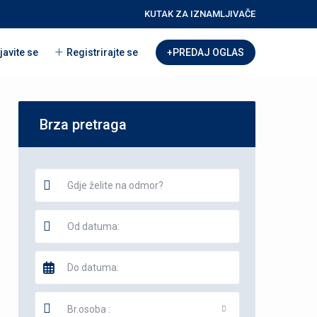
KUTAK ZA IZNAMLJIVAČE
javite se
Registrirajte se
+PREDAJ OGLAS
Brza pretraga
Br.osoba :