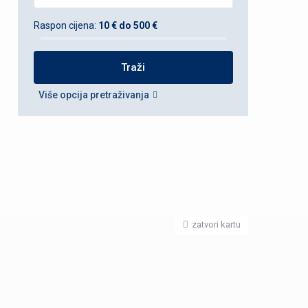
Raspon cijena:
10 € do 500 €
Više opcija pretraživanja
zatvori kartu