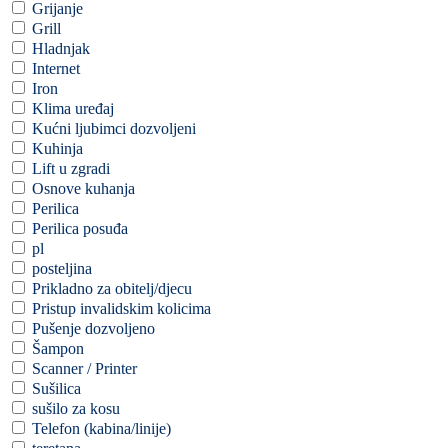
Grijanje
Grill
Hladnjak
Internet
Iron
Klima uređaj
Kućni ljubimci dozvoljeni
Kuhinja
Lift u zgradi
Osnove kuhanja
Perilica
Perilica posuđa
pl
posteljina
Prikladno za obitelj/djecu
Pristup invalidskim kolicima
Pušenje dozvoljeno
Šampon
Scanner / Printer
Sušilica
sušilo za kosu
Telefon (kabina/linije)