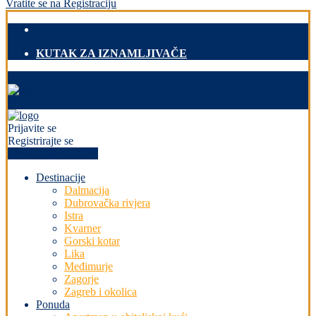
Vratite se na Registraciju
KUTAK ZA IZNAMLJIVAČE
Prijavite se
Registrirajte se
+PREDAJ OGLAS
Destinacije
Dalmacija
Dubrovačka rivjera
Istra
Kvarner
Gorski kotar
Lika
Međimurje
Zagorje
Zagreb i okolica
Ponuda