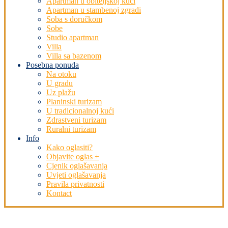
Apartman u obiteljskoj kući
Apartman u stambenoj zgradi
Soba s doručkom
Sobe
Studio apartman
Villa
Villa sa bazenom
Posebna ponuda
Na otoku
U gradu
Uz plažu
Planinski turizam
U tradicionalnoj kući
Zdrastveni turizam
Ruralni turizam
Info
Kako oglasiti?
Objavite oglas +
Cjenik oglašavanja
Uvjeti oglašavanja
Pravila privatnosti
Kontact