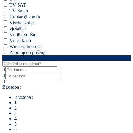
TV SAT
TV Smart
Unutarnji kamin
Visoka stolica
vješalice
Vrt ili dvorište
Vruća kada
Wireless Internet
Zabranjeno pušenje
Za pretraživanje klikni ovdje
Br.osoba :
Br.osoba :
1
2
3
4
5
6