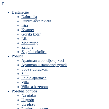
Destinacije
Dalmacija
Dubrovačka rivjera
Istra
Kvarner
Gorski kotar
Lika
Međimurje
Zagorje
Zagreb i okolica
Ponuda
Apartman u obiteljskoj kući
Apartman u stambenoj zgradi
Soba s doručkom
Sobe
Studio apartman
Villa
Villa sa bazenom
Posebna ponuda
Na otoku
U gradu
Uz plažu
Planinski turizam