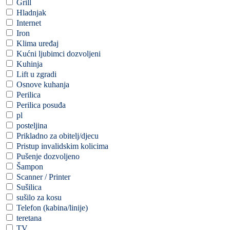
Grill
Hladnjak
Internet
Iron
Klima uređaj
Kućni ljubimci dozvoljeni
Kuhinja
Lift u zgradi
Osnove kuhanja
Perilica
Perilica posuđa
pl
posteljina
Prikladno za obitelj/djecu
Pristup invalidskim kolicima
Pušenje dozvoljeno
Šampon
Scanner / Printer
Sušilica
sušilo za kosu
Telefon (kabina/linije)
teretana
TV