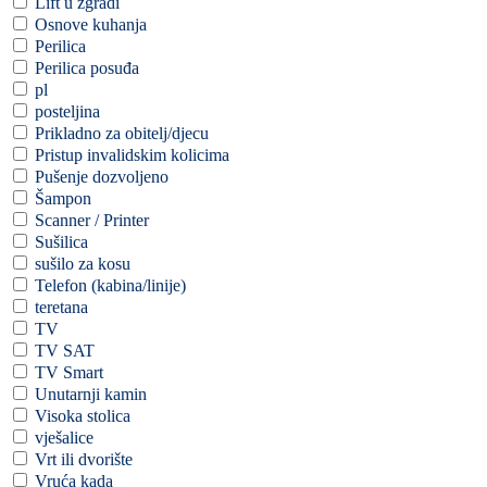
Lift u zgradi
Osnove kuhanja
Perilica
Perilica posuđa
pl
posteljina
Prikladno za obitelj/djecu
Pristup invalidskim kolicima
Pušenje dozvoljeno
Šampon
Scanner / Printer
Sušilica
sušilo za kosu
Telefon (kabina/linije)
teretana
TV
TV SAT
TV Smart
Unutarnji kamin
Visoka stolica
vješalice
Vrt ili dvorište
Vruća kada