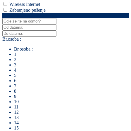
Wireless Internet
Zabranjeno pušenje
Za pretraživanje klikni ovdje
Br.osoba :
Br.osoba :
1
2
3
4
5
6
7
8
9
10
11
12
13
14
15