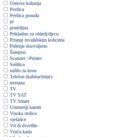
Osnove kuhanja
Perilica
Perilica posuđa
pl
posteljina
Prikladno za obitelj/djecu
Pristup invalidskim kolicima
Pušenje dozvoljeno
Šampon
Scanner / Printer
Sušilica
sušilo za kosu
Telefon (kabina/linije)
teretana
TV
TV SAT
TV Smart
Unutarnji kamin
Visoka stolica
vješalice
Vrt ili dvorište
Vruća kada