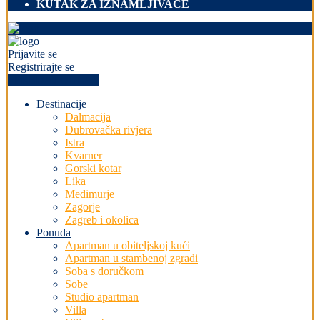
KUTAK ZA IZNAMLJIVAČE
Prijavite se
Registrirajte se
+PREDAJ OGLAS
Destinacije
Dalmacija
Dubrovačka rivjera
Istra
Kvarner
Gorski kotar
Lika
Međimurje
Zagorje
Zagreb i okolica
Ponuda
Apartman u obiteljskoj kući
Apartman u stambenoj zgradi
Soba s doručkom
Sobe
Studio apartman
Villa