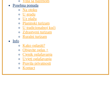
Villa sa bazenom
Posebna ponuda
Na otoku
U gradu
Uz plažu
Planinski turizam
U tradicionalnoj kući
Zdrastveni turizam
Ruralni turizam
Info
Kako oglasiti?
Objavite oglas +
Cjenik oglašavanja
Uvjeti oglašavanja
Pravila privatnosti
Kontact