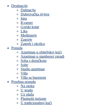
Destinacije
Dalmacija
Dubrovačka rivjera
Istra
Kvarner
Gorski kotar
Lika
Međimurje
Zagorje
Zagreb i okolica
Ponuda
Apartman u obiteljskoj kući
Apartman u stambenoj zgradi
Soba s doručkom
Sobe
Studio apartman
Villa
Villa sa bazenom
Posebna ponuda
Na otoku
U gradu
Uz plažu
Planinski turizam
U tradicionalnoj kući