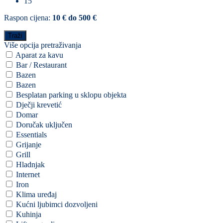
15
Raspon cijena:
10 € do 500 €
Više opcija pretraživanja
Aparat za kavu
Bar / Restaurant
Bazen
Bazen
Besplatan parking u sklopu objekta
Dječji krevetić
Domar
Doručak uključen
Essentials
Grijanje
Grill
Hladnjak
Internet
Iron
Klima uređaj
Kućni ljubimci dozvoljeni
Kuhinja