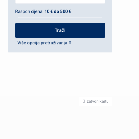
Raspon cijena:
10 € do 500 €
Više opcija pretraživanja
zatvori kartu