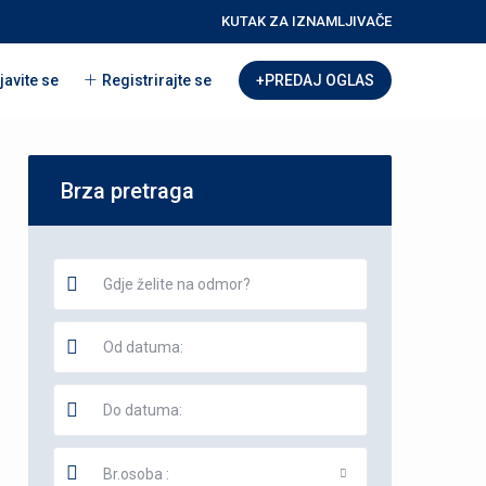
KUTAK ZA IZNAMLJIVAČE
javite se
Registrirajte se
+PREDAJ OGLAS
Brza pretraga
Br.osoba :