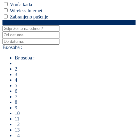
Vruća kada
Wireless Internet
Zabranjeno pušenje
Za pretraživanje klikni ovdje
Br.osoba :
Br.osoba :
1
2
3
4
5
6
7
8
9
10
11
12
13
14