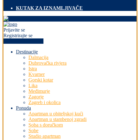
KUTAK ZA IZNAMLJIVAČE
Prijavite se
Registrirajte se
+PREDAJ OGLAS
Destinacije
Dalmacija
Dubrovačka rivjera
Istra
Kvarner
Gorski kotar
Lika
Međimurje
Zagorje
Zagreb i okolica
Ponuda
Apartman u obiteljskoj kući
Apartman u stambenoj zgradi
Soba s doručkom
Sobe
Studio apartman