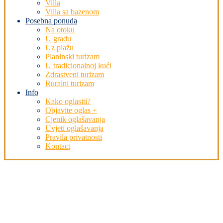
Villa
Villa sa bazenom
Posebna ponuda
Na otoku
U gradu
Uz plažu
Planinski turizam
U tradicionalnoj kući
Zdrastveni turizam
Ruralni turizam
Info
Kako oglasiti?
Objavite oglas +
Cjenik oglašavanja
Uvjeti oglašavanja
Pravila privatnosti
Kontact