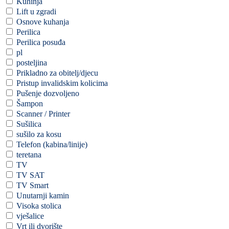
Kuhinja
Lift u zgradi
Osnove kuhanja
Perilica
Perilica posuđa
pl
posteljina
Prikladno za obitelj/djecu
Pristup invalidskim kolicima
Pušenje dozvoljeno
Šampon
Scanner / Printer
Sušilica
sušilo za kosu
Telefon (kabina/linije)
teretana
TV
TV SAT
TV Smart
Unutarnji kamin
Visoka stolica
vješalice
Vrt ili dvorište