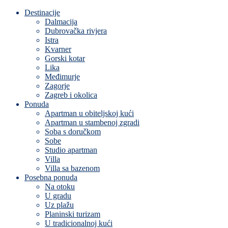
Destinacije
Dalmacija
Dubrovačka rivjera
Istra
Kvarner
Gorski kotar
Lika
Međimurje
Zagorje
Zagreb i okolica
Ponuda
Apartman u obiteljskoj kući
Apartman u stambenoj zgradi
Soba s doručkom
Sobe
Studio apartman
Villa
Villa sa bazenom
Posebna ponuda
Na otoku
U gradu
Uz plažu
Planinski turizam
U tradicionalnoj kući