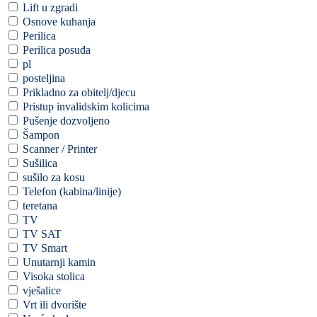
Lift u zgradi
Osnove kuhanja
Perilica
Perilica posuđa
pl
posteljina
Prikladno za obitelj/djecu
Pristup invalidskim kolicima
Pušenje dozvoljeno
Šampon
Scanner / Printer
Sušilica
sušilo za kosu
Telefon (kabina/linije)
teretana
TV
TV SAT
TV Smart
Unutarnji kamin
Visoka stolica
vješalice
Vrt ili dvorište