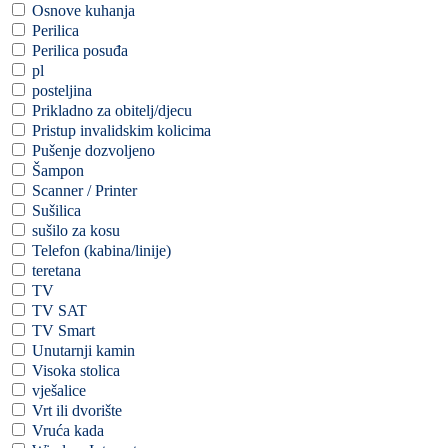
Osnove kuhanja
Perilica
Perilica posuđa
pl
posteljina
Prikladno za obitelj/djecu
Pristup invalidskim kolicima
Pušenje dozvoljeno
Šampon
Scanner / Printer
Sušilica
sušilo za kosu
Telefon (kabina/linije)
teretana
TV
TV SAT
TV Smart
Unutarnji kamin
Visoka stolica
vješalice
Vrt ili dvorište
Vruća kada