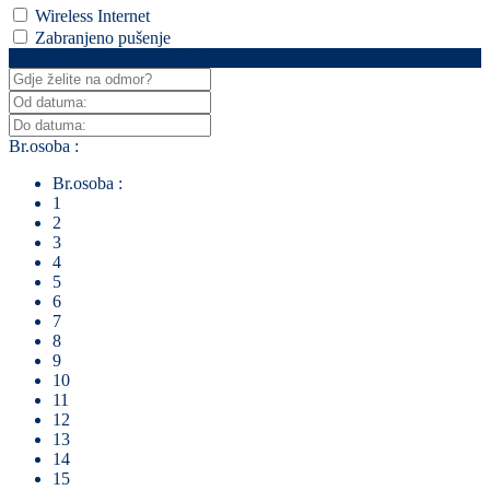
Wireless Internet
Zabranjeno pušenje
Za pretraživanje klikni ovdje
Br.osoba :
Br.osoba :
1
2
3
4
5
6
7
8
9
10
11
12
13
14
15