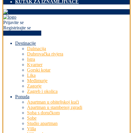
KUTAK ZA IZNAMLJIVAČE
Prijavite se
Registrirajte se
+PREDAJ OGLAS
Destinacije
Dalmacija
Dubrovačka rivjera
Istra
Kvarner
Gorski kotar
Lika
Međimurje
Zagorje
Zagreb i okolica
Ponuda
Apartman u obiteljskoj kući
Apartman u stambenoj zgradi
Soba s doručkom
Sobe
Studio apartman
Villa