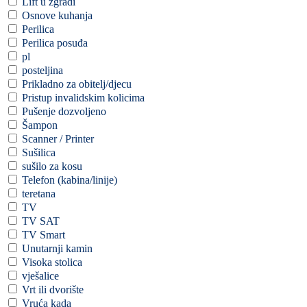
Lift u zgradi
Osnove kuhanja
Perilica
Perilica posuđa
pl
posteljina
Prikladno za obitelj/djecu
Pristup invalidskim kolicima
Pušenje dozvoljeno
Šampon
Scanner / Printer
Sušilica
sušilo za kosu
Telefon (kabina/linije)
teretana
TV
TV SAT
TV Smart
Unutarnji kamin
Visoka stolica
vješalice
Vrt ili dvorište
Vruća kada