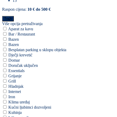
15
Raspon cijena:
10 € do 500 €
Više opcija pretraživanja
Aparat za kavu
Bar / Restaurant
Bazen
Bazen
Besplatan parking u sklopu objekta
Dječji krevetić
Domar
Doručak uključen
Essentials
Grijanje
Grill
Hladnjak
Internet
Iron
Klima uređaj
Kućni ljubimci dozvoljeni
Kuhinja