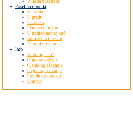
Villa sa bazenom
Posebna ponuda
Na otoku
U gradu
Uz plažu
Planinski turizam
U tradicionalnoj kući
Zdrastveni turizam
Ruralni turizam
Info
Kako oglasiti?
Objavite oglas +
Cjenik oglašavanja
Uvjeti oglašavanja
Pravila privatnosti
Kontact