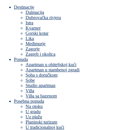
Destinacije
Dalmacija
Dubrovačka rivjera
Istra
Kvarner
Gorski kotar
Lika
Međimurje
Zagorje
Zagreb i okolica
Ponuda
Apartman u obiteljskoj kući
Apartman u stambenoj zgradi
Soba s doručkom
Sobe
Studio apartman
Villa
Villa sa bazenom
Posebna ponuda
Na otoku
U gradu
Uz plažu
Planinski turizam
U tradicionalnoj kući