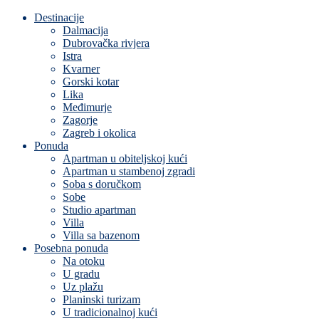
Destinacije
Dalmacija
Dubrovačka rivjera
Istra
Kvarner
Gorski kotar
Lika
Međimurje
Zagorje
Zagreb i okolica
Ponuda
Apartman u obiteljskoj kući
Apartman u stambenoj zgradi
Soba s doručkom
Sobe
Studio apartman
Villa
Villa sa bazenom
Posebna ponuda
Na otoku
U gradu
Uz plažu
Planinski turizam
U tradicionalnoj kući