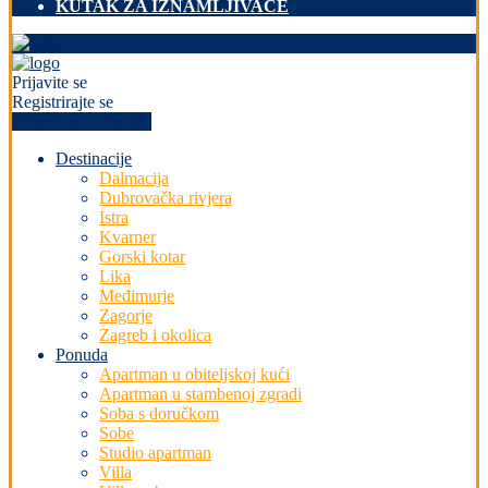
KUTAK ZA IZNAMLJIVAČE
Prijavite se
Registrirajte se
+PREDAJ OGLAS
Destinacije
Dalmacija
Dubrovačka rivjera
Istra
Kvarner
Gorski kotar
Lika
Međimurje
Zagorje
Zagreb i okolica
Ponuda
Apartman u obiteljskoj kući
Apartman u stambenoj zgradi
Soba s doručkom
Sobe
Studio apartman
Villa