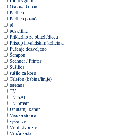
Lift u zgradi
Osnove kuhanja
Perilica
Perilica posuđa
pl
posteljina
Prikladno za obitelj/djecu
Pristup invalidskim kolicima
Pušenje dozvoljeno
Šampon
Scanner / Printer
Sušilica
sušilo za kosu
Telefon (kabina/linije)
teretana
TV
TV SAT
TV Smart
Unutarnji kamin
Visoka stolica
vješalice
Vrt ili dvorište
Vruća kada