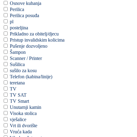
Osnove kuhanja
Perilica
Perilica posuđa
pl
posteljina
Prikladno za obitelj/djecu
Pristup invalidskim kolicima
Pušenje dozvoljeno
Šampon
Scanner / Printer
Sušilica
sušilo za kosu
Telefon (kabina/linije)
teretana
TV
TV SAT
TV Smart
Unutarnji kamin
Visoka stolica
vješalice
Vrt ili dvorište
Vruća kada