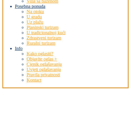
Villa sa bazenom
Posebna ponuda
Na otoku
U gradu
Uz plažu
Planinski turizam
U tradicionalnoj kući
Zdrastveni turizam
Ruralni turizam
Info
Kako oglasiti?
Objavite oglas +
Cjenik oglašavanja
Uvjeti oglašavanja
Pravila privatnosti
Kontact