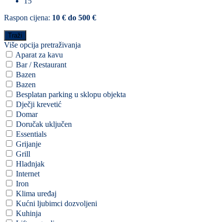
15
Raspon cijena:
10 € do 500 €
Više opcija pretraživanja
Aparat za kavu
Bar / Restaurant
Bazen
Bazen
Besplatan parking u sklopu objekta
Dječji krevetić
Domar
Doručak uključen
Essentials
Grijanje
Grill
Hladnjak
Internet
Iron
Klima uređaj
Kućni ljubimci dozvoljeni
Kuhinja