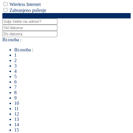
Wireless Internet
Zabranjeno pušenje
Za pretraživanje klikni ovdje
Br.osoba :
Br.osoba :
1
2
3
4
5
6
7
8
9
10
11
12
13
14
15