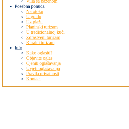
Villa sa bazenom
Posebna ponuda
Na otoku
U gradu
Uz plažu
Planinski turizam
U tradicionalnoj kući
Zdrastveni turizam
Ruralni turizam
Info
Kako oglasiti?
Objavite oglas +
Cjenik oglašavanja
Uvjeti oglašavanja
Pravila privatnosti
Kontact