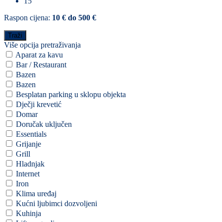
15
Raspon cijena:
10 € do 500 €
Više opcija pretraživanja
Aparat za kavu
Bar / Restaurant
Bazen
Bazen
Besplatan parking u sklopu objekta
Dječji krevetić
Domar
Doručak uključen
Essentials
Grijanje
Grill
Hladnjak
Internet
Iron
Klima uređaj
Kućni ljubimci dozvoljeni
Kuhinja