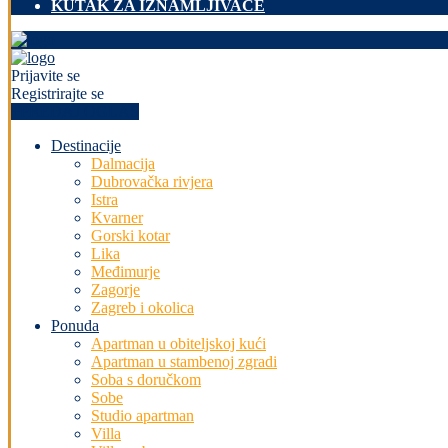
KUTAK ZA IZNAMLJIVAČE
Prijavite se
Registrirajte se
+PREDAJ OGLAS
Destinacije
Dalmacija
Dubrovačka rivjera
Istra
Kvarner
Gorski kotar
Lika
Međimurje
Zagorje
Zagreb i okolica
Ponuda
Apartman u obiteljskoj kući
Apartman u stambenoj zgradi
Soba s doručkom
Sobe
Studio apartman
Villa