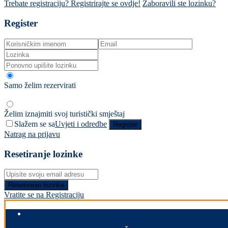
Trebate registraciju? Registrirajte se ovdje!
Zaboravili ste lozinku?
Register
Samo želim rezervirati
Želim iznajmiti svoj turistički smještaj
Slažem se sa
Uvjeti i odredbe
Register
Natrag na prijavu
Resetiranje lozinke
Resetiranje lozinke
Vratite se na Registraciju