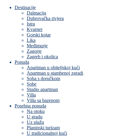
Destinacije
Dalmacija
Dubrovačka rivjera
Istra
Kvarner
Gorski kotar
Lika
Međimurje
Zagorje
Zagreb i okolica
Ponuda
Apartman u obiteljskoj kući
Apartman u stambenoj zgradi
Soba s doručkom
Sobe
Studio apartman
Villa
Villa sa bazenom
Posebna ponuda
Na otoku
U gradu
Uz plažu
Planinski turizam
U tradicionalnoj kući