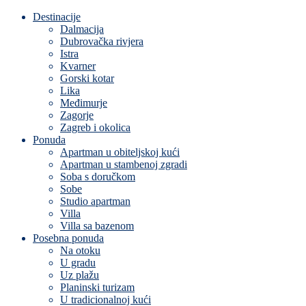
Destinacije
Dalmacija
Dubrovačka rivjera
Istra
Kvarner
Gorski kotar
Lika
Međimurje
Zagorje
Zagreb i okolica
Ponuda
Apartman u obiteljskoj kući
Apartman u stambenoj zgradi
Soba s doručkom
Sobe
Studio apartman
Villa
Villa sa bazenom
Posebna ponuda
Na otoku
U gradu
Uz plažu
Planinski turizam
U tradicionalnoj kući