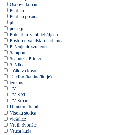
Osnove kuhanja
Perilica
Perilica posuđa
pl
posteljina
Prikladno za obitelj/djecu
Pristup invalidskim kolicima
Pušenje dozvoljeno
Šampon
Scanner / Printer
Sušilica
sušilo za kosu
Telefon (kabina/linije)
teretana
TV
TV SAT
TV Smart
Unutarnji kamin
Visoka stolica
vješalice
Vrt ili dvorište
Vruća kada