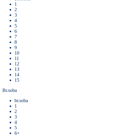
1
2
3
4
5
6
7
8
9
10
11
12
13
14
15
Br.soba
br.soba
1
2
3
4
5
6+