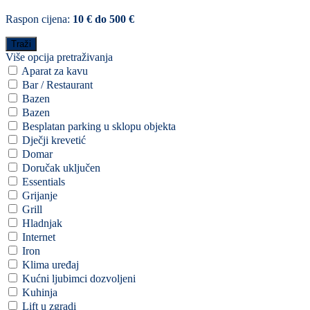
Raspon cijena:
10 € do 500 €
Više opcija pretraživanja
Aparat za kavu
Bar / Restaurant
Bazen
Bazen
Besplatan parking u sklopu objekta
Dječji krevetić
Domar
Doručak uključen
Essentials
Grijanje
Grill
Hladnjak
Internet
Iron
Klima uređaj
Kućni ljubimci dozvoljeni
Kuhinja
Lift u zgradi