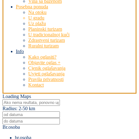
Villa sa bazenom
Posebna ponuda
Na otoku
U gradu
Uz plažu
Planinski turizam
U tradicionalnoj kući
Zdrastveni turizam
Ruralni turizam
Info
Kako oglasiti?
Objavite oglas +
Cjenik oglašavanja
Uvjeti oglašavanja
Pravila privatnosti
Kontact
Loading Maps
Radius:
2-50 km
Br.osoba
br.osoba