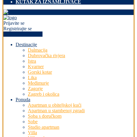
KUTAK ZA IZNAMLJIVAČE
Prijavite se
Registrirajte se
+PREDAJ OGLAS
Destinacije
Dalmacija
Dubrovačka rivjera
Istra
Kvarner
Gorski kotar
Lika
Međimurje
Zagorje
Zagreb i okolica
Ponuda
Apartman u obiteljskoj kući
Apartman u stambenoj zgradi
Soba s doručkom
Sobe
Studio apartman
Villa