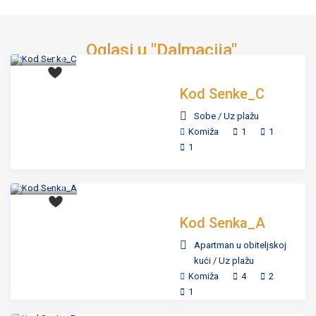
cijena
Oglasi u "Dalmacija"
na upit
Kod Senke_C
Sobe
/
Uz plažu
Komiža
1
1
1
cijena
na upit
Kod Senka_A
Apartman u obiteljskoj
kući
/
Uz plažu
Komiža
4
2
cijena
1
na upit