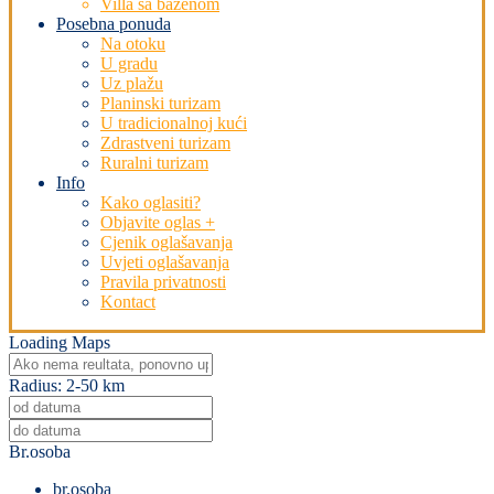
Villa sa bazenom
Posebna ponuda
Na otoku
U gradu
Uz plažu
Planinski turizam
U tradicionalnoj kući
Zdrastveni turizam
Ruralni turizam
Info
Kako oglasiti?
Objavite oglas +
Cjenik oglašavanja
Uvjeti oglašavanja
Pravila privatnosti
Kontact
Loading Maps
Radius:
2-50 km
Br.osoba
br.osoba