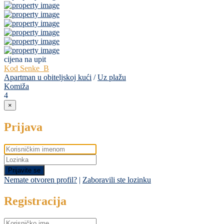
cijena na upit
Kod Senke_B
Apartman u obiteljskoj kući
/
Uz plažu
Komiža
4
×
Prijava
Prijavite se
Nemate otvoren profil?
|
Zaboravili ste lozinku
Registracija