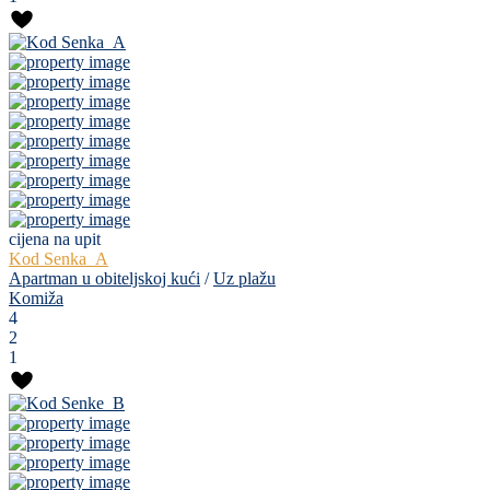
cijena na upit
Kod Senka_A
Apartman u obiteljskoj kući
/
Uz plažu
Komiža
4
2
1