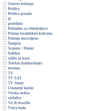
Osnove kuhanja
Perilica
Perilica posuđa
pl
posteljina
Prikladno za obitelj/djecu
Pristup invalidskim kolicima
Pušenje dozvoljeno
Šampon
Scanner / Printer
Sušilica
sušilo za kosu
Telefon (kabina/linije)
teretana
TV
TV SAT
TV Smart
Unutarnji kamin
Visoka stolica
vješalice
Vrt ili dvorište
Vruća kada