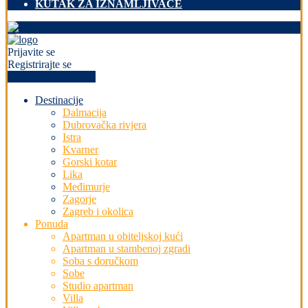
KUTAK ZA IZNAMLJIVAČE
Prijavite se
Registrirajte se
+PREDAJ OGLAS
Destinacije
Dalmacija
Dubrovačka rivjera
Istra
Kvarner
Gorski kotar
Lika
Međimurje
Zagorje
Zagreb i okolica
Ponuda
Apartman u obiteljskoj kući
Apartman u stambenoj zgradi
Soba s doručkom
Sobe
Studio apartman
Villa