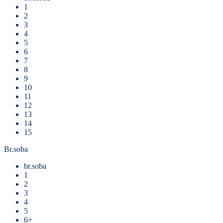
1
2
3
4
5
6
7
8
9
10
11
12
13
14
15
Br.soba
br.soba
1
2
3
4
5
6+