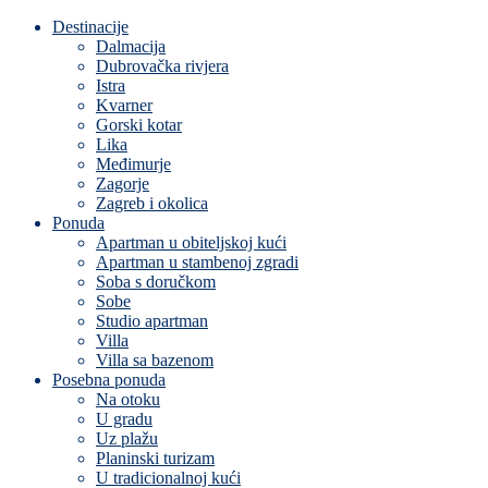
Destinacije
Dalmacija
Dubrovačka rivjera
Istra
Kvarner
Gorski kotar
Lika
Međimurje
Zagorje
Zagreb i okolica
Ponuda
Apartman u obiteljskoj kući
Apartman u stambenoj zgradi
Soba s doručkom
Sobe
Studio apartman
Villa
Villa sa bazenom
Posebna ponuda
Na otoku
U gradu
Uz plažu
Planinski turizam
U tradicionalnoj kući