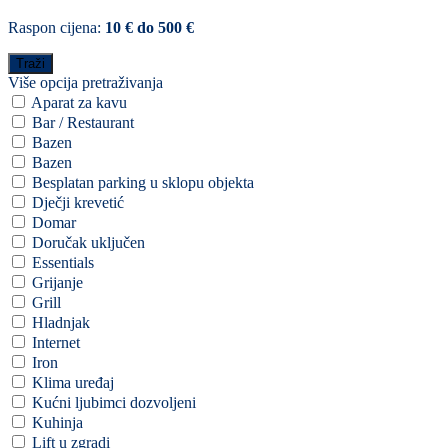
Raspon cijena:
10 € do 500 €
Više opcija pretraživanja
Aparat za kavu
Bar / Restaurant
Bazen
Bazen
Besplatan parking u sklopu objekta
Dječji krevetić
Domar
Doručak uključen
Essentials
Grijanje
Grill
Hladnjak
Internet
Iron
Klima uređaj
Kućni ljubimci dozvoljeni
Kuhinja
Lift u zgradi