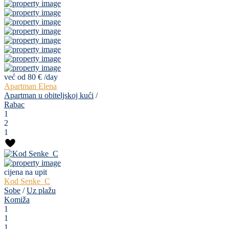
već od 80 €
/day
Apartman Elena
Apartman u obiteljskoj kući
/
Rabac
1
2
1
cijena na upit
Kod Senke_C
Sobe
/
Uz plažu
Komiža
1
1
1