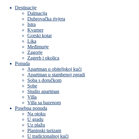
Destinacije
Dalmacija
Dubrovačka rivjera
Istra
Kvarner
Gorski kotar
Lika
Međimurje
Zagorje
Zagreb i okolica
Ponuda
Apartman u obiteljskoj kući
Apartman u stambenoj zgradi
Soba s doručkom
Sobe
Studio apartman
Villa
Villa sa bazenom
Posebna ponuda
Na otoku
U gradu
Uz plažu
Planinski turizam
U tradicionalnoj kući