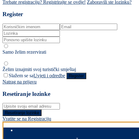
Trebate registraciju? Registrirajte se ovdje!
Zaboravili ste lozinku?
Register
Samo želim rezervirati
Želim iznajmiti svoj turistički smještaj
Slažem se sa
Uvjeti i odredbe
Register
Natrag na prijavu
Resetiranje lozinke
Resetiranje lozinke
Vratite se na Registraciju