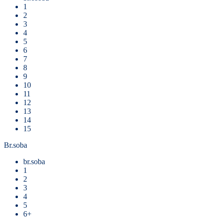
1
2
3
4
5
6
7
8
9
10
11
12
13
14
15
Br.soba
br.soba
1
2
3
4
5
6+