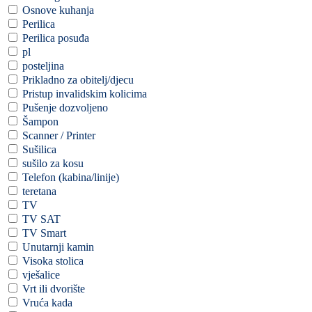
Osnove kuhanja
Perilica
Perilica posuđa
pl
posteljina
Prikladno za obitelj/djecu
Pristup invalidskim kolicima
Pušenje dozvoljeno
Šampon
Scanner / Printer
Sušilica
sušilo za kosu
Telefon (kabina/linije)
teretana
TV
TV SAT
TV Smart
Unutarnji kamin
Visoka stolica
vješalice
Vrt ili dvorište
Vruća kada