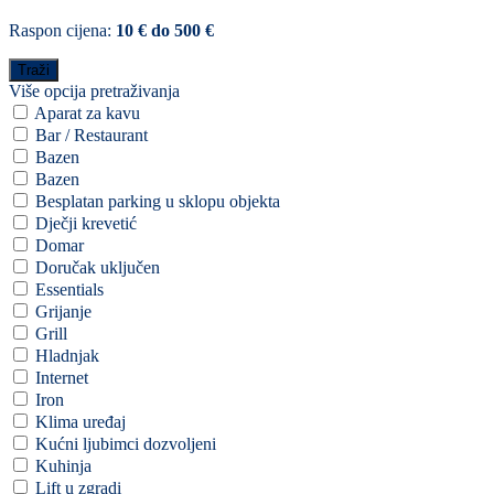
Raspon cijena:
10 € do 500 €
Više opcija pretraživanja
Aparat za kavu
Bar / Restaurant
Bazen
Bazen
Besplatan parking u sklopu objekta
Dječji krevetić
Domar
Doručak uključen
Essentials
Grijanje
Grill
Hladnjak
Internet
Iron
Klima uređaj
Kućni ljubimci dozvoljeni
Kuhinja
Lift u zgradi