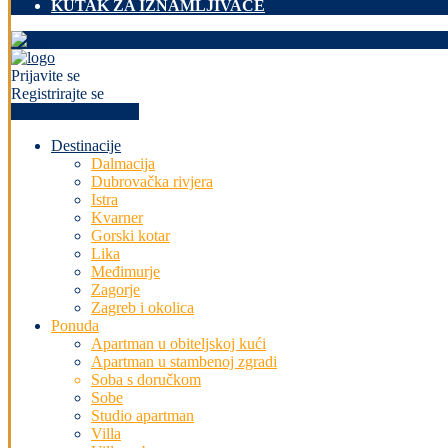
KUTAK ZA IZNAMLJIVAČE
Prijavite se
Registrirajte se
+PREDAJ OGLAS
Destinacije
Dalmacija
Dubrovačka rivjera
Istra
Kvarner
Gorski kotar
Lika
Međimurje
Zagorje
Zagreb i okolica
Ponuda
Apartman u obiteljskoj kući
Apartman u stambenoj zgradi
Soba s doručkom
Sobe
Studio apartman
Villa