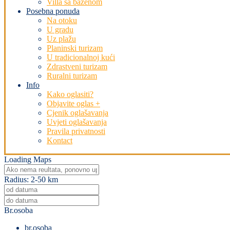
Villa sa bazenom
Posebna ponuda
Na otoku
U gradu
Uz plažu
Planinski turizam
U tradicionalnoj kući
Zdrastveni turizam
Ruralni turizam
Info
Kako oglasiti?
Objavite oglas +
Cjenik oglašavanja
Uvjeti oglašavanja
Pravila privatnosti
Kontact
Loading Maps
Radius:
2-50 km
Br.osoba
br.osoba