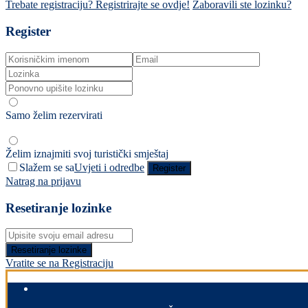
Trebate registraciju? Registrirajte se ovdje!
Zaboravili ste lozinku?
Register
Samo želim rezervirati
Želim iznajmiti svoj turistički smještaj
Slažem se sa
Uvjeti i odredbe
Register
Natrag na prijavu
Resetiranje lozinke
Resetiranje lozinke
Vratite se na Registraciju