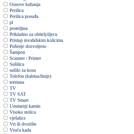
Osnove kuhanja
Perilica
Perilica posuđa
pl
posteljina
Prikladno za obitelj/djecu
Pristup invalidskim kolicima
Pušenje dozvoljeno
Šampon
Scanner / Printer
Sušilica
sušilo za kosu
Telefon (kabina/linije)
teretana
TV
TV SAT
TV Smart
Unutarnji kamin
Visoka stolica
vješalice
Vrt ili dvorište
Vruća kada