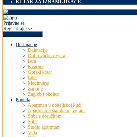
KUTAK ZA IZNAMLJIVAČE
Prijavite se
Registrirajte se
+PREDAJ OGLAS
Destinacije
Dalmacija
Dubrovačka rivjera
Istra
Kvarner
Gorski kotar
Lika
Međimurje
Zagorje
Zagreb i okolica
Ponuda
Apartman u obiteljskoj kući
Apartman u stambenoj zgradi
Soba s doručkom
Sobe
Studio apartman
Villa