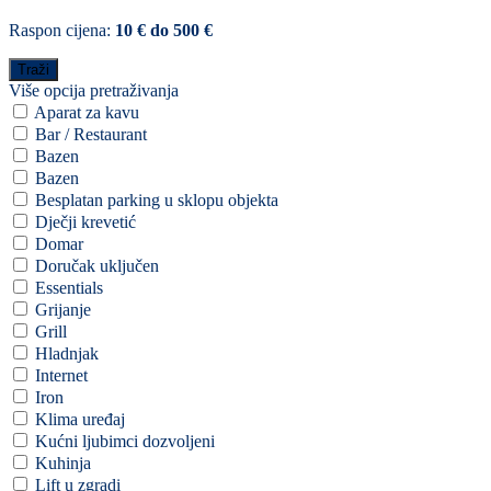
Raspon cijena:
10 € do 500 €
Više opcija pretraživanja
Aparat za kavu
Bar / Restaurant
Bazen
Bazen
Besplatan parking u sklopu objekta
Dječji krevetić
Domar
Doručak uključen
Essentials
Grijanje
Grill
Hladnjak
Internet
Iron
Klima uređaj
Kućni ljubimci dozvoljeni
Kuhinja
Lift u zgradi