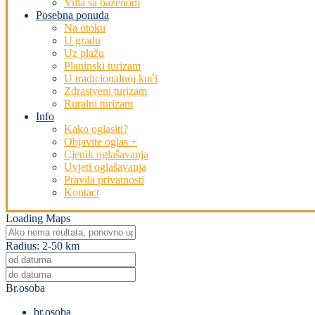
Villa sa bazenom
Posebna ponuda
Na otoku
U gradu
Uz plažu
Planinski turizam
U tradicionalnoj kući
Zdrastveni turizam
Ruralni turizam
Info
Kako oglasiti?
Objavite oglas +
Cjenik oglašavanja
Uvjeti oglašavanja
Pravila privatnosti
Kontact
Loading Maps
Radius:
2-50 km
Br.osoba
br.osoba