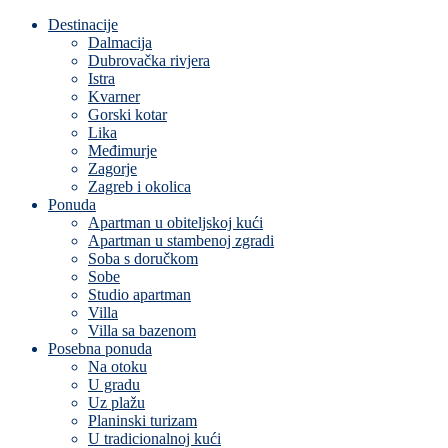
Destinacije
Dalmacija
Dubrovačka rivjera
Istra
Kvarner
Gorski kotar
Lika
Međimurje
Zagorje
Zagreb i okolica
Ponuda
Apartman u obiteljskoj kući
Apartman u stambenoj zgradi
Soba s doručkom
Sobe
Studio apartman
Villa
Villa sa bazenom
Posebna ponuda
Na otoku
U gradu
Uz plažu
Planinski turizam
U tradicionalnoj kući