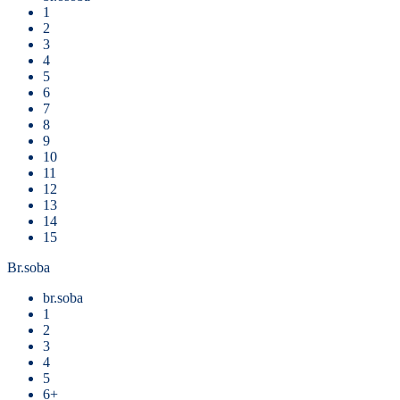
1
2
3
4
5
6
7
8
9
10
11
12
13
14
15
Br.soba
br.soba
1
2
3
4
5
6+