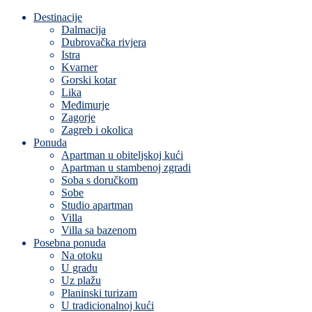
Destinacije
Dalmacija
Dubrovačka rivjera
Istra
Kvarner
Gorski kotar
Lika
Međimurje
Zagorje
Zagreb i okolica
Ponuda
Apartman u obiteljskoj kući
Apartman u stambenoj zgradi
Soba s doručkom
Sobe
Studio apartman
Villa
Villa sa bazenom
Posebna ponuda
Na otoku
U gradu
Uz plažu
Planinski turizam
U tradicionalnoj kući