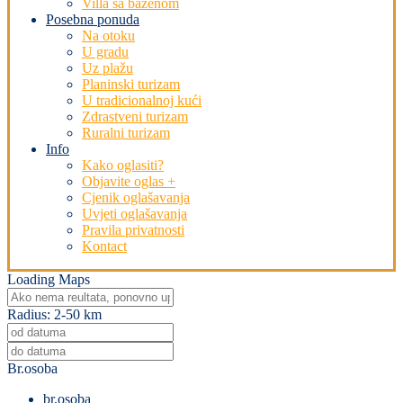
Villa sa bazenom
Posebna ponuda
Na otoku
U gradu
Uz plažu
Planinski turizam
U tradicionalnoj kući
Zdrastveni turizam
Ruralni turizam
Info
Kako oglasiti?
Objavite oglas +
Cjenik oglašavanja
Uvjeti oglašavanja
Pravila privatnosti
Kontact
Loading Maps
Radius:
2-50 km
Br.osoba
br.osoba