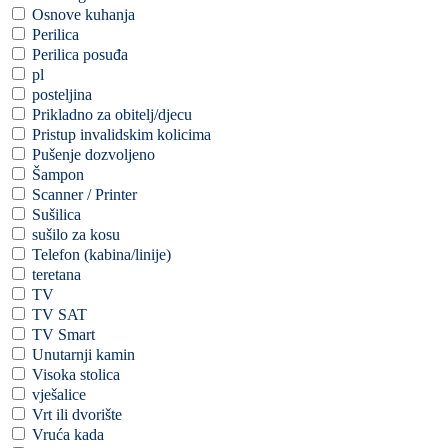
Osnove kuhanja
Perilica
Perilica posuđa
pl
posteljina
Prikladno za obitelj/djecu
Pristup invalidskim kolicima
Pušenje dozvoljeno
Šampon
Scanner / Printer
Sušilica
sušilo za kosu
Telefon (kabina/linije)
teretana
TV
TV SAT
TV Smart
Unutarnji kamin
Visoka stolica
vješalice
Vrt ili dvorište
Vruća kada