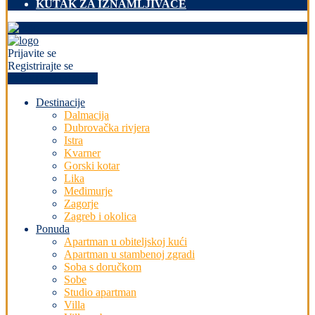
KUTAK ZA IZNAMLJIVAČE
Prijavite se
Registrirajte se
+PREDAJ OGLAS
Destinacije
Dalmacija
Dubrovačka rivjera
Istra
Kvarner
Gorski kotar
Lika
Međimurje
Zagorje
Zagreb i okolica
Ponuda
Apartman u obiteljskoj kući
Apartman u stambenoj zgradi
Soba s doručkom
Sobe
Studio apartman
Villa