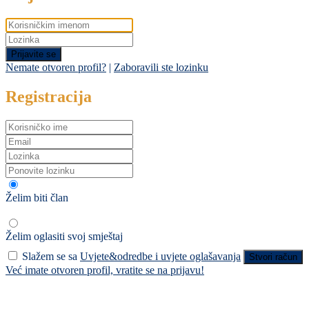
Prijavite se
Nemate otvoren profil?
|
Zaboravili ste lozinku
Registracija
Želim biti član
Želim oglasiti svoj smještaj
Slažem se sa
Uvjete&odredbe i uvjete oglašavanja
Stvori račun
Već imate otvoren profil, vratite se na prijavu!