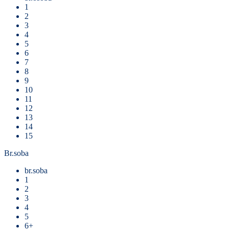
1
2
3
4
5
6
7
8
9
10
11
12
13
14
15
Br.soba
br.soba
1
2
3
4
5
6+