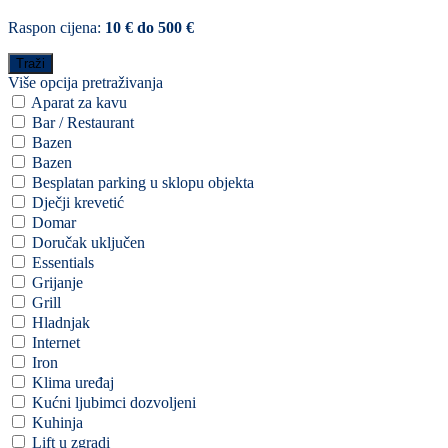
Raspon cijena:
10 € do 500 €
Više opcija pretraživanja
Aparat za kavu
Bar / Restaurant
Bazen
Bazen
Besplatan parking u sklopu objekta
Dječji krevetić
Domar
Doručak uključen
Essentials
Grijanje
Grill
Hladnjak
Internet
Iron
Klima uređaj
Kućni ljubimci dozvoljeni
Kuhinja
Lift u zgradi