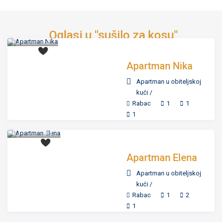
već od 65
€
Oglasi u "sušilo za kosu"
/day
Apartman Nika
Apartman u obiteljskoj
kući
/
Rabac
1
1
već od 80
1
€
/day
Apartman Elena
Apartman u obiteljskoj
kući
/
Rabac
1
2
1