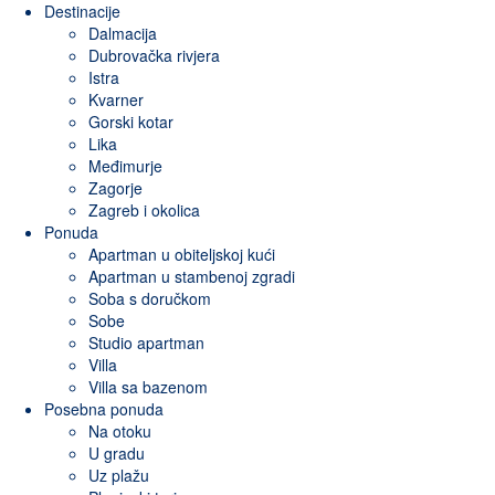
Destinacije
Dalmacija
Dubrovačka rivjera
Istra
Kvarner
Gorski kotar
Lika
Međimurje
Zagorje
Zagreb i okolica
Ponuda
Apartman u obiteljskoj kući
Apartman u stambenoj zgradi
Soba s doručkom
Sobe
Studio apartman
Villa
Villa sa bazenom
Posebna ponuda
Na otoku
U gradu
Uz plažu