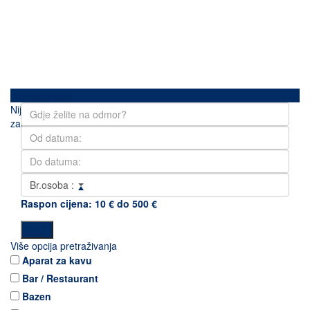
Loading Maps
Brza pretraga
Nije pronađeno
zatvori kartu
Br.osoba :
Raspon cijena:
10 € do 500 €
Više opcija pretraživanja
Aparat za kavu
Bar / Restaurant
Bazen