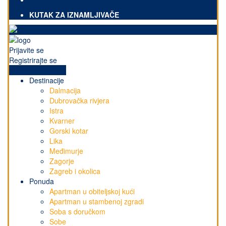
KUTAK ZA IZNAMLJIVAČE
Prijavite se
Registrirajte se
+PREDAJ OGLAS
Destinacije
Dalmacija
Dubrovačka rivjera
Istra
Kvarner
Gorski kotar
Lika
Međimurje
Zagorje
Zagreb i okolica
Ponuda
Apartman u obiteljskoj kući
Apartman u stambenoj zgradi
Soba s doručkom
Sobe