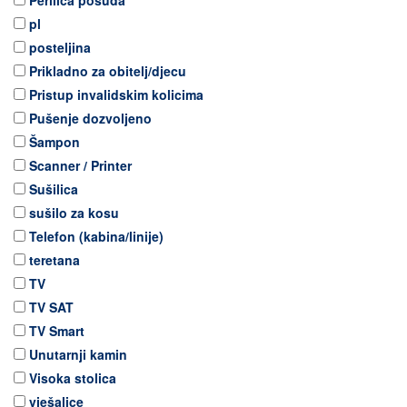
Perilica posuđa
pl
posteljina
Prikladno za obitelj/djecu
Pristup invalidskim kolicima
Pušenje dozvoljeno
Šampon
Scanner / Printer
Sušilica
sušilo za kosu
Telefon (kabina/linije)
teretana
TV
TV SAT
TV Smart
Unutarnji kamin
Visoka stolica
vješalice