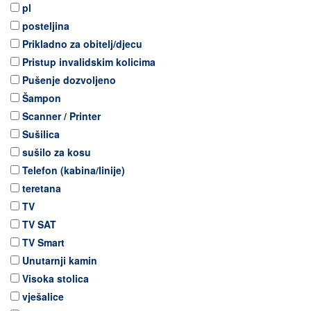
pl
posteljina
Prikladno za obitelj/djecu
Pristup invalidskim kolicima
Pušenje dozvoljeno
Šampon
Scanner / Printer
Sušilica
sušilo za kosu
Telefon (kabina/linije)
teretana
TV
TV SAT
TV Smart
Unutarnji kamin
Visoka stolica
vješalice