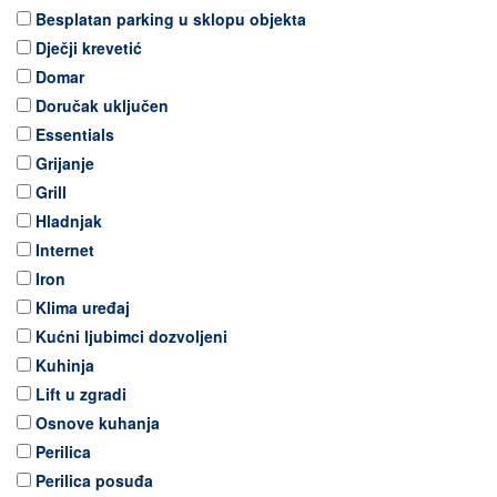
Besplatan parking u sklopu objekta
Dječji krevetić
Domar
Doručak uključen
Essentials
Grijanje
Grill
Hladnjak
Internet
Iron
Klima uređaj
Kućni ljubimci dozvoljeni
Kuhinja
Lift u zgradi
Osnove kuhanja
Perilica
Perilica posuđa