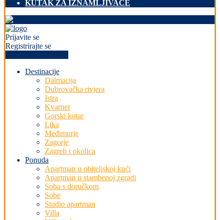
KUTAK ZA IZNAMLJIVAČE
Prijavite se
Registrirajte se
+PREDAJ OGLAS
Destinacije
Dalmacija
Dubrovačka rivjera
Istra
Kvarner
Gorski kotar
Lika
Međimurje
Zagorje
Zagreb i okolica
Ponuda
Apartman u obiteljskoj kući
Apartman u stambenoj zgradi
Soba s doručkom
Sobe
Studio apartman
Villa