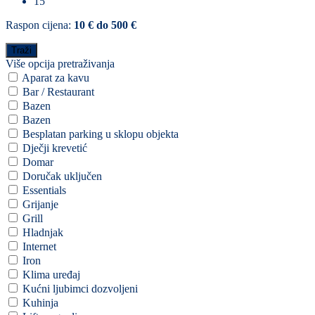
15
Raspon cijena:
10 € do 500 €
Više opcija pretraživanja
Aparat za kavu
Bar / Restaurant
Bazen
Bazen
Besplatan parking u sklopu objekta
Dječji krevetić
Domar
Doručak uključen
Essentials
Grijanje
Grill
Hladnjak
Internet
Iron
Klima uređaj
Kućni ljubimci dozvoljeni
Kuhinja