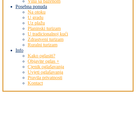
Villa sa bazenom
Posebna ponuda
Na otoku
U gradu
Uz plažu
Planinski turizam
U tradicionalnoj kući
Zdrastveni turizam
Ruralni turizam
Info
Kako oglasiti?
Objavite oglas +
Cjenik oglašavanja
Uvjeti oglašavanja
Pravila privatnosti
Kontact