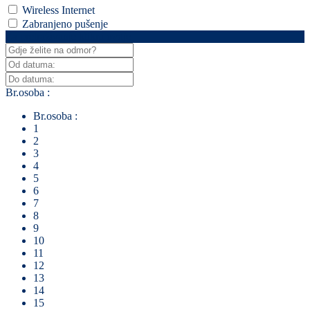
Wireless Internet
Zabranjeno pušenje
Za pretraživanje klikni ovdje
Br.osoba :
Br.osoba :
1
2
3
4
5
6
7
8
9
10
11
12
13
14
15