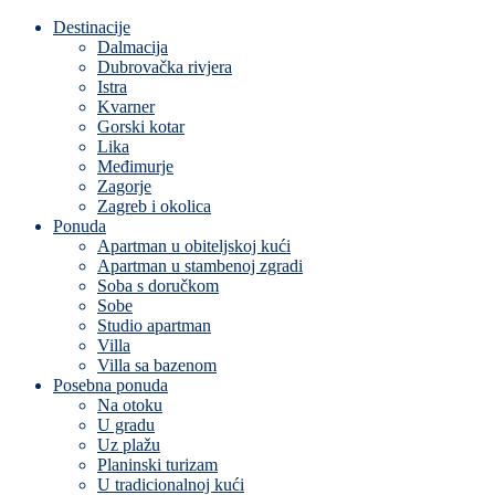
Destinacije
Dalmacija
Dubrovačka rivjera
Istra
Kvarner
Gorski kotar
Lika
Međimurje
Zagorje
Zagreb i okolica
Ponuda
Apartman u obiteljskoj kući
Apartman u stambenoj zgradi
Soba s doručkom
Sobe
Studio apartman
Villa
Villa sa bazenom
Posebna ponuda
Na otoku
U gradu
Uz plažu
Planinski turizam
U tradicionalnoj kući