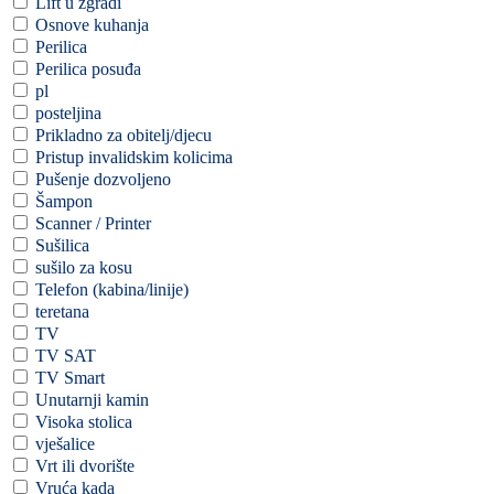
Lift u zgradi
Osnove kuhanja
Perilica
Perilica posuđa
pl
posteljina
Prikladno za obitelj/djecu
Pristup invalidskim kolicima
Pušenje dozvoljeno
Šampon
Scanner / Printer
Sušilica
sušilo za kosu
Telefon (kabina/linije)
teretana
TV
TV SAT
TV Smart
Unutarnji kamin
Visoka stolica
vješalice
Vrt ili dvorište
Vruća kada