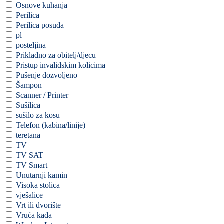
Osnove kuhanja
Perilica
Perilica posuđa
pl
posteljina
Prikladno za obitelj/djecu
Pristup invalidskim kolicima
Pušenje dozvoljeno
Šampon
Scanner / Printer
Sušilica
sušilo za kosu
Telefon (kabina/linije)
teretana
TV
TV SAT
TV Smart
Unutarnji kamin
Visoka stolica
vješalice
Vrt ili dvorište
Vruća kada