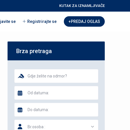
KUTAK ZA IZNAMLJIVAČE
javite se
Registrirajte se
+PREDAJ OGLAS
Brza pretraga
Br.osoba :