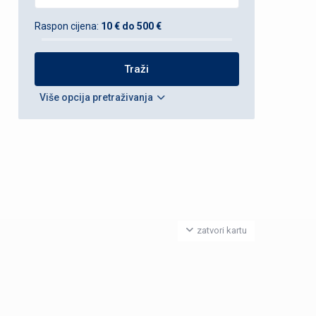
Raspon cijena:
10 € do 500 €
Više opcija pretraživanja
zatvori kartu