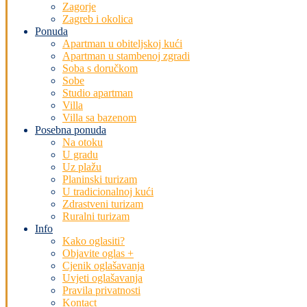
Zagorje
Zagreb i okolica
Ponuda
Apartman u obiteljskoj kući
Apartman u stambenoj zgradi
Soba s doručkom
Sobe
Studio apartman
Villa
Villa sa bazenom
Posebna ponuda
Na otoku
U gradu
Uz plažu
Planinski turizam
U tradicionalnoj kući
Zdrastveni turizam
Ruralni turizam
Info
Kako oglasiti?
Objavite oglas +
Cjenik oglašavanja
Uvjeti oglašavanja
Pravila privatnosti
Kontact