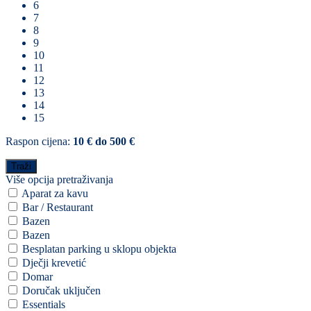
6
7
8
9
10
11
12
13
14
15
Raspon cijena:
10 € do 500 €
Više opcija pretraživanja
Aparat za kavu
Bar / Restaurant
Bazen
Bazen
Besplatan parking u sklopu objekta
Dječji krevetić
Domar
Doručak uključen
Essentials