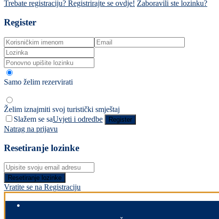
Trebate registraciju? Registrirajte se ovdje!
Zaboravili ste lozinku?
Register
Samo želim rezervirati
Želim iznajmiti svoj turistički smještaj
Slažem se sa
Uvjeti i odredbe
Register
Natrag na prijavu
Resetiranje lozinke
Resetiranje lozinke
Vratite se na Registraciju