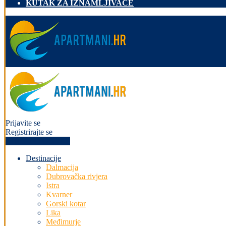
KUTAK ZA IZNAMLJIVAČE
Prijavite se
Registrirajte se
+PREDAJ OGLAS
Destinacije
Dalmacija
Dubrovačka rivjera
Istra
Kvarner
Gorski kotar
Lika
Međimurje