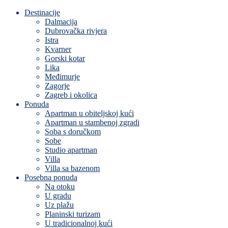
Destinacije
Dalmacija
Dubrovačka rivjera
Istra
Kvarner
Gorski kotar
Lika
Međimurje
Zagorje
Zagreb i okolica
Ponuda
Apartman u obiteljskoj kući
Apartman u stambenoj zgradi
Soba s doručkom
Sobe
Studio apartman
Villa
Villa sa bazenom
Posebna ponuda
Na otoku
U gradu
Uz plažu
Planinski turizam
U tradicionalnoj kući