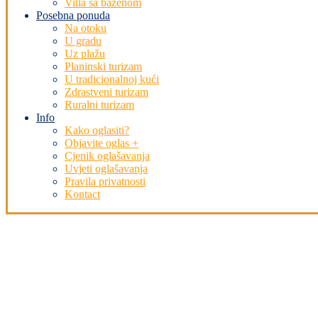
Villa sa bazenom
Posebna ponuda
Na otoku
U gradu
Uz plažu
Planinski turizam
U tradicionalnoj kući
Zdrastveni turizam
Ruralni turizam
Info
Kako oglasiti?
Objavite oglas +
Cjenik oglašavanja
Uvjeti oglašavanja
Pravila privatnosti
Kontact