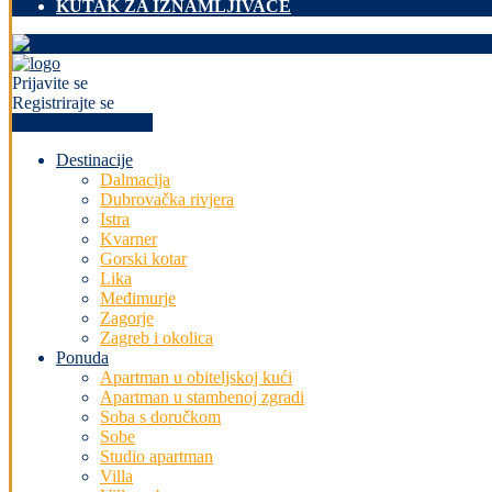
KUTAK ZA IZNAMLJIVAČE
Prijavite se
Registrirajte se
+PREDAJ OGLAS
Destinacije
Dalmacija
Dubrovačka rivjera
Istra
Kvarner
Gorski kotar
Lika
Međimurje
Zagorje
Zagreb i okolica
Ponuda
Apartman u obiteljskoj kući
Apartman u stambenoj zgradi
Soba s doručkom
Sobe
Studio apartman
Villa