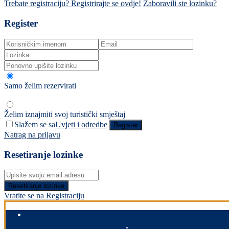
Trebate registraciju? Registrirajte se ovdje!
Zaboravili ste lozinku?
Register
Samo želim rezervirati
Želim iznajmiti svoj turistički smještaj
Slažem se sa
Uvjeti i odredbe
Register
Natrag na prijavu
Resetiranje lozinke
Resetiranje lozinke
Vratite se na Registraciju