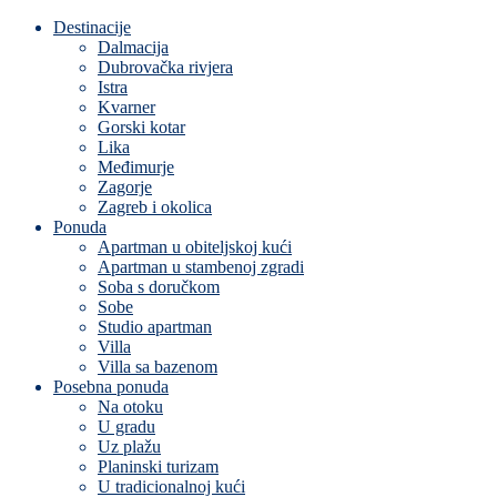
Destinacije
Dalmacija
Dubrovačka rivjera
Istra
Kvarner
Gorski kotar
Lika
Međimurje
Zagorje
Zagreb i okolica
Ponuda
Apartman u obiteljskoj kući
Apartman u stambenoj zgradi
Soba s doručkom
Sobe
Studio apartman
Villa
Villa sa bazenom
Posebna ponuda
Na otoku
U gradu
Uz plažu
Planinski turizam
U tradicionalnoj kući