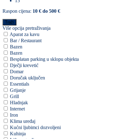
15
Raspon cijena:
10 € do 500 €
Više opcija pretraživanja
Aparat za kavu
Bar / Restaurant
Bazen
Bazen
Besplatan parking u sklopu objekta
Dječji krevetić
Domar
Doručak uključen
Essentials
Grijanje
Grill
Hladnjak
Internet
Iron
Klima uređaj
Kućni ljubimci dozvoljeni
Kuhinja