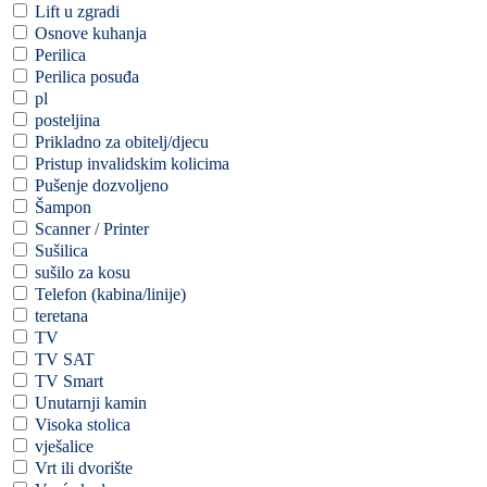
Lift u zgradi
Osnove kuhanja
Perilica
Perilica posuđa
pl
posteljina
Prikladno za obitelj/djecu
Pristup invalidskim kolicima
Pušenje dozvoljeno
Šampon
Scanner / Printer
Sušilica
sušilo za kosu
Telefon (kabina/linije)
teretana
TV
TV SAT
TV Smart
Unutarnji kamin
Visoka stolica
vješalice
Vrt ili dvorište