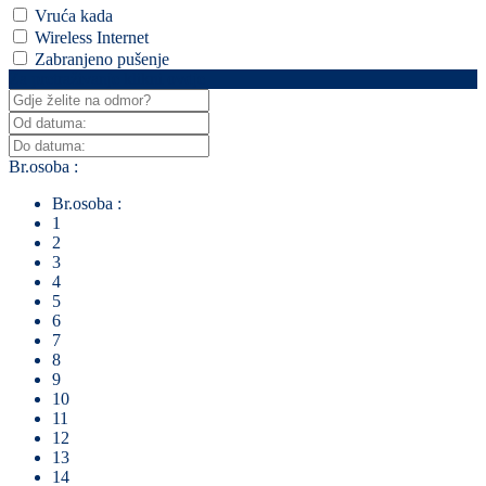
Vruća kada
Wireless Internet
Zabranjeno pušenje
Za pretraživanje klikni ovdje
Br.osoba :
Br.osoba :
1
2
3
4
5
6
7
8
9
10
11
12
13
14