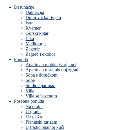
Destinacije
Dalmacija
Dubrovačka rivjera
Istra
Kvarner
Gorski kotar
Lika
Međimurje
Zagorje
Zagreb i okolica
Ponuda
Apartman u obiteljskoj kući
Apartman u stambenoj zgradi
Soba s doručkom
Sobe
Studio apartman
Villa
Villa sa bazenom
Posebna ponuda
Na otoku
U gradu
Uz plažu
Planinski turizam
U tradicionalnoj kući