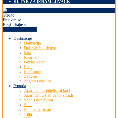
KUTAK ZA IZNAMLJIVAČE
Prijavite se
Registrirajte se
+PREDAJ OGLAS
Destinacije
Dalmacija
Dubrovačka rivjera
Istra
Kvarner
Gorski kotar
Lika
Međimurje
Zagorje
Zagreb i okolica
Ponuda
Apartman u obiteljskoj kući
Apartman u stambenoj zgradi
Soba s doručkom
Sobe
Studio apartman
Villa