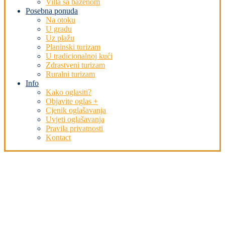
Villa sa bazenom
Posebna ponuda
Na otoku
U gradu
Uz plažu
Planinski turizam
U tradicionalnoj kući
Zdrastveni turizam
Ruralni turizam
Info
Kako oglasiti?
Objavite oglas +
Cjenik oglašavanja
Uvjeti oglašavanja
Pravila privatnosti
Kontact