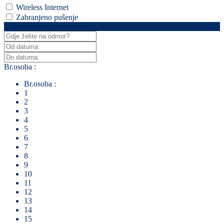
Wireless Internet
Zabranjeno pušenje
Za pretraživanje klikni ovdje
Br.osoba :
Br.osoba :
1
2
3
4
5
6
7
8
9
10
11
12
13
14
15