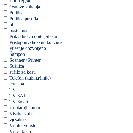
Lift u zgradi
Osnove kuhanja
Perilica
Perilica posuđa
pl
posteljina
Prikladno za obitelj/djecu
Pristup invalidskim kolicima
Pušenje dozvoljeno
Šampon
Scanner / Printer
Sušilica
sušilo za kosu
Telefon (kabina/linije)
teretana
TV
TV SAT
TV Smart
Unutarnji kamin
Visoka stolica
vješalice
Vrt ili dvorište
Vruća kada