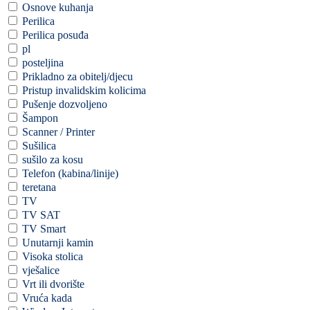
Osnove kuhanja
Perilica
Perilica posuđa
pl
posteljina
Prikladno za obitelj/djecu
Pristup invalidskim kolicima
Pušenje dozvoljeno
Šampon
Scanner / Printer
Sušilica
sušilo za kosu
Telefon (kabina/linije)
teretana
TV
TV SAT
TV Smart
Unutarnji kamin
Visoka stolica
vješalice
Vrt ili dvorište
Vruća kada