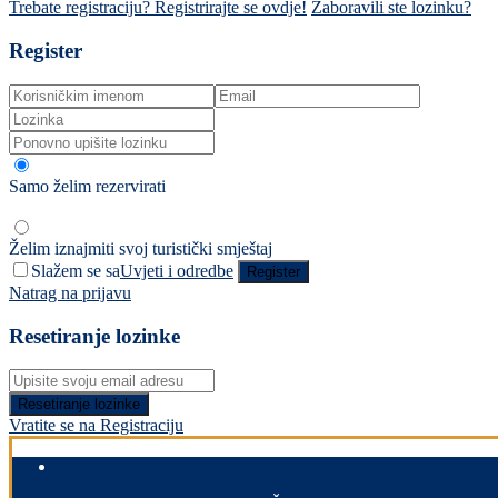
Trebate registraciju? Registrirajte se ovdje!
Zaboravili ste lozinku?
Register
Samo želim rezervirati
Želim iznajmiti svoj turistički smještaj
Slažem se sa
Uvjeti i odredbe
Register
Natrag na prijavu
Resetiranje lozinke
Resetiranje lozinke
Vratite se na Registraciju