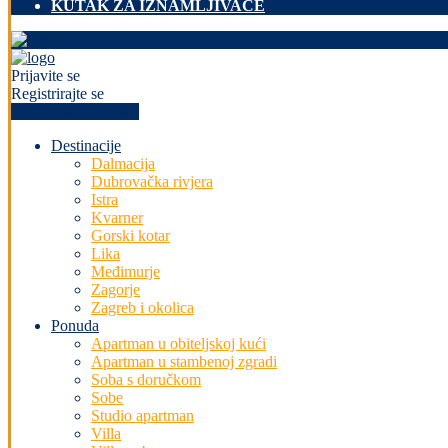
KUTAK ZA IZNAMLJIVAČE
Prijavite se
Registrirajte se
+PREDAJ OGLAS
Destinacije
Dalmacija
Dubrovačka rivjera
Istra
Kvarner
Gorski kotar
Lika
Međimurje
Zagorje
Zagreb i okolica
Ponuda
Apartman u obiteljskoj kući
Apartman u stambenoj zgradi
Soba s doručkom
Sobe
Studio apartman
Villa