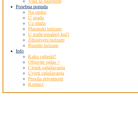
Villa sa bazenom
Posebna ponuda
Na otoku
U gradu
Uz plažu
Planinski turizam
U tradicionalnoj kući
Zdrastveni turizam
Ruralni turizam
Info
Kako oglasiti?
Objavite oglas +
Cjenik oglašavanja
Uvjeti oglašavanja
Pravila privatnosti
Kontact