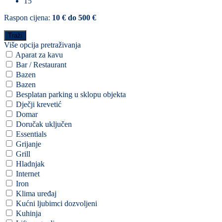
15
Raspon cijena:
10 € do 500 €
Više opcija pretraživanja
Aparat za kavu
Bar / Restaurant
Bazen
Bazen
Besplatan parking u sklopu objekta
Dječji krevetić
Domar
Doručak uključen
Essentials
Grijanje
Grill
Hladnjak
Internet
Iron
Klima uređaj
Kućni ljubimci dozvoljeni
Kuhinja