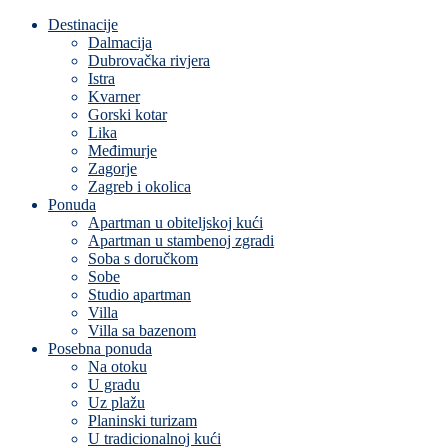
Destinacije
Dalmacija
Dubrovačka rivjera
Istra
Kvarner
Gorski kotar
Lika
Međimurje
Zagorje
Zagreb i okolica
Ponuda
Apartman u obiteljskoj kući
Apartman u stambenoj zgradi
Soba s doručkom
Sobe
Studio apartman
Villa
Villa sa bazenom
Posebna ponuda
Na otoku
U gradu
Uz plažu
Planinski turizam
U tradicionalnoj kući