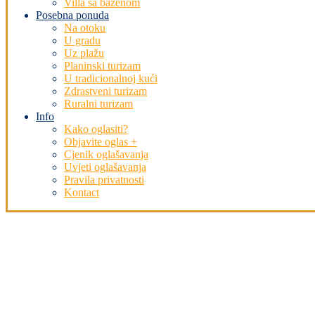
Villa sa bazenom
Posebna ponuda
Na otoku
U gradu
Uz plažu
Planinski turizam
U tradicionalnoj kući
Zdrastveni turizam
Ruralni turizam
Info
Kako oglasiti?
Objavite oglas +
Cjenik oglašavanja
Uvjeti oglašavanja
Pravila privatnosti
Kontact