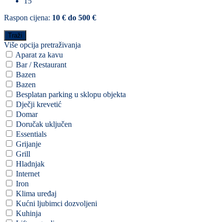
15
Raspon cijena:
10 € do 500 €
Više opcija pretraživanja
Aparat za kavu
Bar / Restaurant
Bazen
Bazen
Besplatan parking u sklopu objekta
Dječji krevetić
Domar
Doručak uključen
Essentials
Grijanje
Grill
Hladnjak
Internet
Iron
Klima uređaj
Kućni ljubimci dozvoljeni
Kuhinja