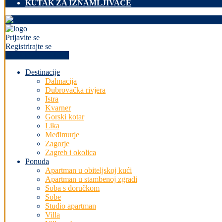
KUTAK ZA IZNAMLJIVAČE
Prijavite se
Registrirajte se
+PREDAJ OGLAS
Destinacije
Dalmacija
Dubrovačka rivjera
Istra
Kvarner
Gorski kotar
Lika
Međimurje
Zagorje
Zagreb i okolica
Ponuda
Apartman u obiteljskoj kući
Apartman u stambenoj zgradi
Soba s doručkom
Sobe
Studio apartman
Villa