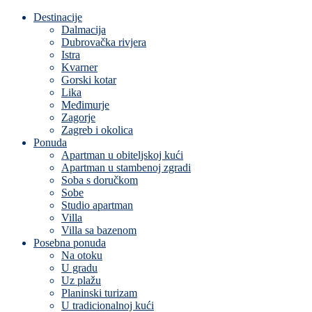
Destinacije
Dalmacija
Dubrovačka rivjera
Istra
Kvarner
Gorski kotar
Lika
Međimurje
Zagorje
Zagreb i okolica
Ponuda
Apartman u obiteljskoj kući
Apartman u stambenoj zgradi
Soba s doručkom
Sobe
Studio apartman
Villa
Villa sa bazenom
Posebna ponuda
Na otoku
U gradu
Uz plažu
Planinski turizam
U tradicionalnoj kući