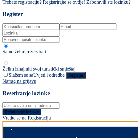
Trebate registraciju? Registrirajte se ovdje!
Zaboravili ste lozinku?
Register
Samo želim rezervirati
Želim iznajmiti svoj turistički smještaj
Slažem se sa
Uvjeti i odredbe
Register
Natrag na prijavu
Resetiranje lozinke
Resetiranje lozinke
Vratite se na Registraciju