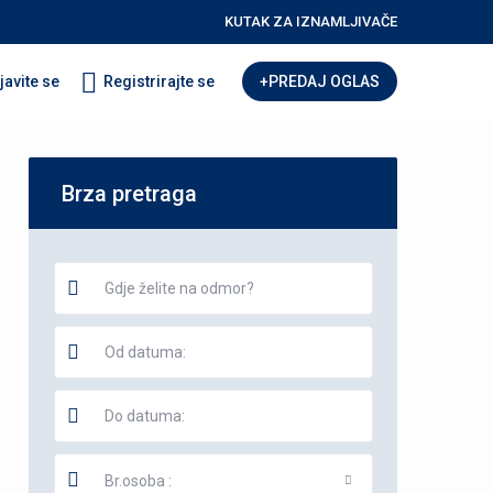
KUTAK ZA IZNAMLJIVAČE
javite se
Registrirajte se
+PREDAJ OGLAS
Brza pretraga
Br.osoba :