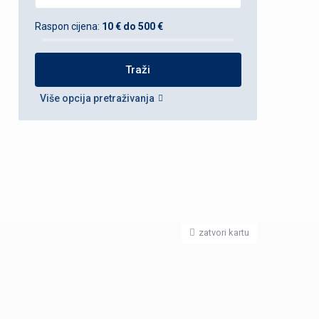
Raspon cijena:
10 € do 500 €
Više opcija pretraživanja
zatvori kartu