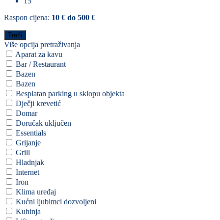
15
Raspon cijena:
10 € do 500 €
Više opcija pretraživanja
Aparat za kavu
Bar / Restaurant
Bazen
Bazen
Besplatan parking u sklopu objekta
Dječji krevetić
Domar
Doručak uključen
Essentials
Grijanje
Grill
Hladnjak
Internet
Iron
Klima uređaj
Kućni ljubimci dozvoljeni
Kuhinja