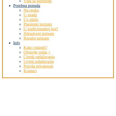
Villa sa bazenom
Posebna ponuda
Na otoku
U gradu
Uz plažu
Planinski turizam
U tradicionalnoj kući
Zdrastveni turizam
Ruralni turizam
Info
Kako oglasiti?
Objavite oglas +
Cjenik oglašavanja
Uvjeti oglašavanja
Pravila privatnosti
Kontact