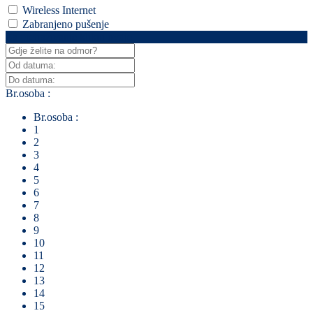
Wireless Internet
Zabranjeno pušenje
Za pretraživanje klikni ovdje
Br.osoba :
Br.osoba :
1
2
3
4
5
6
7
8
9
10
11
12
13
14
15