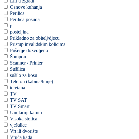
Lift u zgradi
Osnove kuhanja
Perilica
Perilica posuđa
pl
posteljina
Prikladno za obitelj/djecu
Pristup invalidskim kolicima
Pušenje dozvoljeno
Šampon
Scanner / Printer
Sušilica
sušilo za kosu
Telefon (kabina/linije)
teretana
TV
TV SAT
TV Smart
Unutarnji kamin
Visoka stolica
vješalice
Vrt ili dvorište
Vruća kada