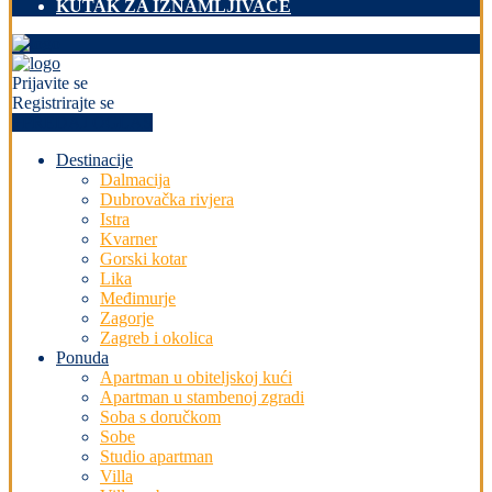
KUTAK ZA IZNAMLJIVAČE
Prijavite se
Registrirajte se
+PREDAJ OGLAS
Destinacije
Dalmacija
Dubrovačka rivjera
Istra
Kvarner
Gorski kotar
Lika
Međimurje
Zagorje
Zagreb i okolica
Ponuda
Apartman u obiteljskoj kući
Apartman u stambenoj zgradi
Soba s doručkom
Sobe
Studio apartman
Villa