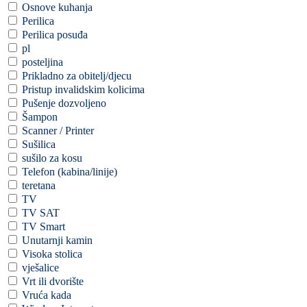
Osnove kuhanja
Perilica
Perilica posuđa
pl
posteljina
Prikladno za obitelj/djecu
Pristup invalidskim kolicima
Pušenje dozvoljeno
Šampon
Scanner / Printer
Sušilica
sušilo za kosu
Telefon (kabina/linije)
teretana
TV
TV SAT
TV Smart
Unutarnji kamin
Visoka stolica
vješalice
Vrt ili dvorište
Vruća kada