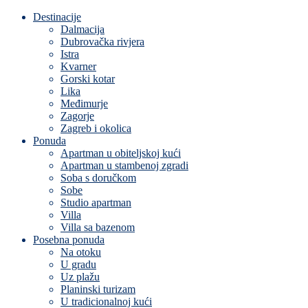
Destinacije
Dalmacija
Dubrovačka rivjera
Istra
Kvarner
Gorski kotar
Lika
Međimurje
Zagorje
Zagreb i okolica
Ponuda
Apartman u obiteljskoj kući
Apartman u stambenoj zgradi
Soba s doručkom
Sobe
Studio apartman
Villa
Villa sa bazenom
Posebna ponuda
Na otoku
U gradu
Uz plažu
Planinski turizam
U tradicionalnoj kući