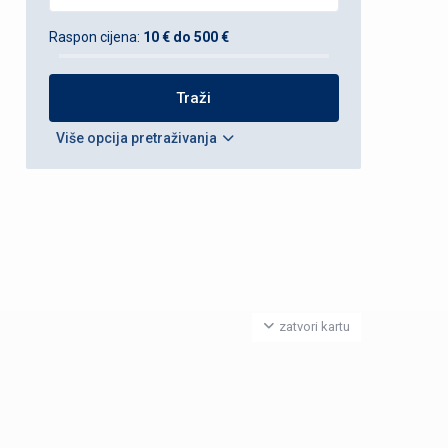
Raspon cijena:
10 € do 500 €
Više opcija pretraživanja
zatvori kartu