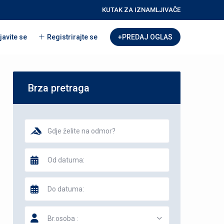
KUTAK ZA IZNAMLJIVAČE
javite se
Registrirajte se
+PREDAJ OGLAS
Brza pretraga
Br.osoba :