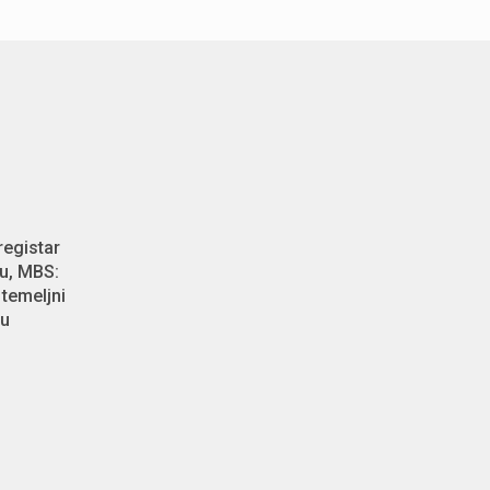
registar
u, MBS:
temeljni
 u