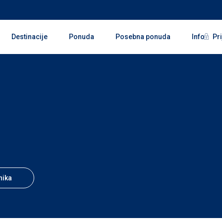
Pri
Destinacije
Ponuda
Posebna ponuda
Info
nika