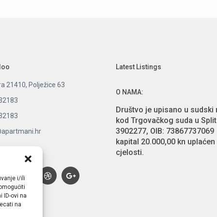
doo
Latest Listings
ra 21410, Polježice 63
O NAMA:
32183
Društvo je upisano u sudski 
32183
kod Trgovačkog suda u Split
3902277, OIB: 73867737069 
@apartmani.hr
kapital 20.000,00 kn uplaćen
cjelosti
.
nks:
anje i/ili
omogućiti
 ID-ovi na
ecati na