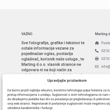
VAŽNO
Marting 
Sve fotografije, grafike i tekstovi te
Posti
ostale informacije vezane za
0216
pojedinačan oglas, postavlja
oglašivač, korisnik naše usluge , te
0216
Marting d.o.o. vlasnik stranice ne
info
odgovara ni na koji način za
istinitost navedenih podataka, već
Social Li
Upravljajte pristankom
odgovara korisnik-oglašivač.
tim.apartmani.hr
Da bismo pružili najbolje iskustvo, koristimo tehnologije poput kolačića za čuv
pristup informacijama o uređaju. Suglasnost s ovim tehnologijama će nam 
da obrađujemo podatke kao što su ponašanje pri pregledavanju ili jedinstveni
ovoj web stranici. Nepristanak ili povlačenje suglasnosti može negativno utj
određene karakteristike i funkcije.