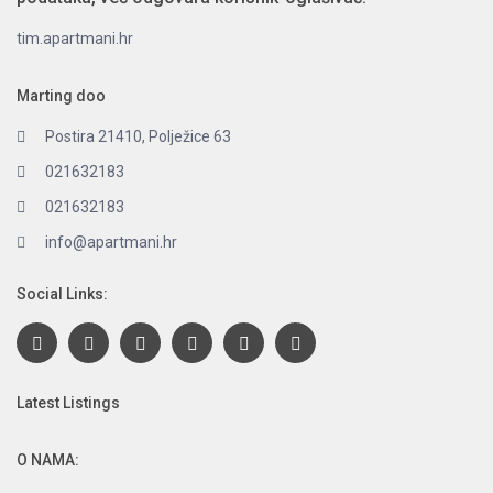
tim.apartmani.hr
Marting doo
Postira 21410, Polježice 63
021632183
021632183
info@apartmani.hr
Social Links:
Latest Listings
O NAMA: