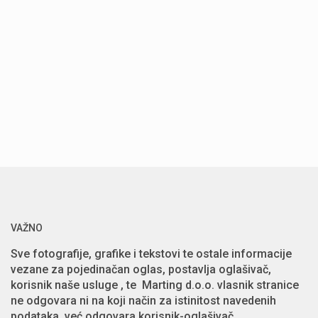
VAŽNO
Sve fotografije, grafike i tekstovi te ostale informacije
vezane za pojedinačan oglas, postavlja oglašivač,
korisnik naše usluge , te Marting d.o.o. vlasnik stranice
ne odgovara ni na koji način za istinitost navedenih
podataka, već odgovara korisnik-oglašivač.