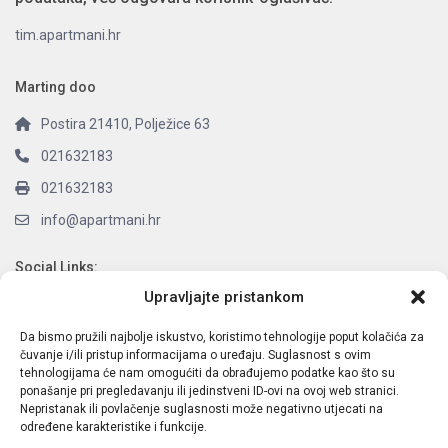
tim.apartmani.hr
Marting doo
Postira 21410, Polježice 63
021632183
021632183
info@apartmani.hr
Social Links:
Upravljajte pristankom
Da bismo pružili najbolje iskustvo, koristimo tehnologije poput kolačića za
čuvanje i/ili pristup informacijama o uređaju. Suglasnost s ovim
Latest Listings
tehnologijama će nam omogućiti da obrađujemo podatke kao što su
ponašanje pri pregledavanju ili jedinstveni ID-ovi na ovoj web stranici.
Nepristanak ili povlačenje suglasnosti može negativno utjecati na
O NAMA:
određene karakteristike i funkcije.