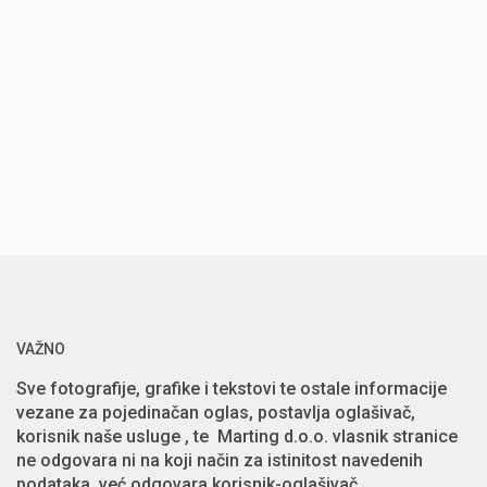
VAŽNO
Sve fotografije, grafike i tekstovi te ostale informacije
vezane za pojedinačan oglas, postavlja oglašivač,
korisnik naše usluge , te Marting d.o.o. vlasnik stranice
ne odgovara ni na koji način za istinitost navedenih
podataka, već odgovara korisnik-oglašivač.