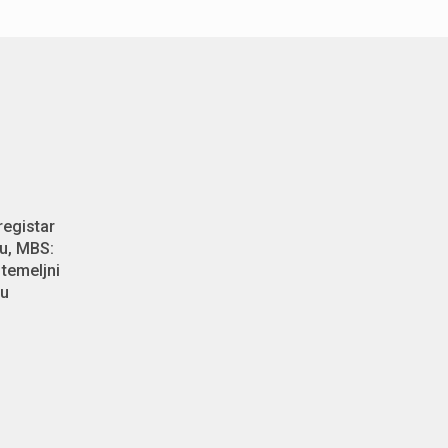
registar
u, MBS:
temeljni
 u