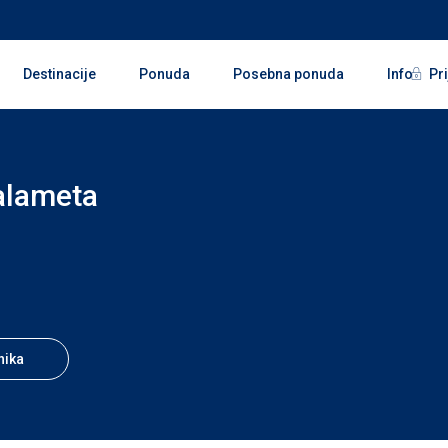
Pri
Destinacije
Ponuda
Posebna ponuda
Info
alameta
nika