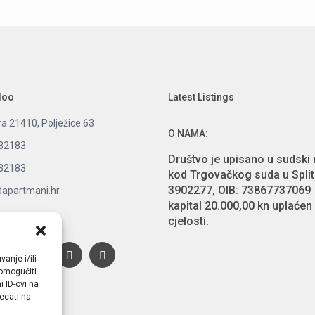
doo
Latest Listings
ra 21410, Polježice 63
O NAMA:
32183
Društvo je upisano u sudski 
32183
kod Trgovačkog suda u Split
3902277, OIB: 73867737069 
@apartmani.hr
kapital 20.000,00 kn uplaćen
cjelosti
.
nks:
anje i/ili
omogućiti
 ID-ovi na
ecati na