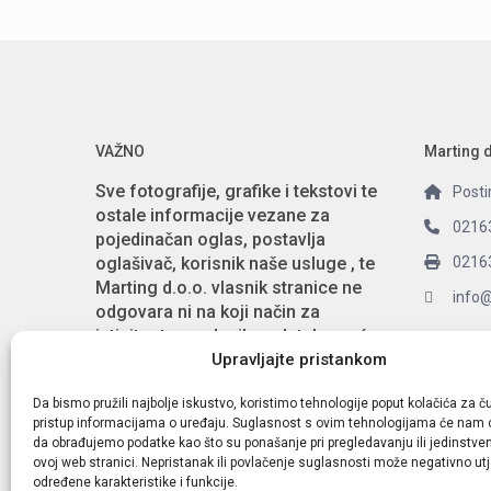
VAŽNO
Marting 
Sve fotografije, grafike i tekstovi te
Posti
ostale informacije vezane za
0216
pojedinačan oglas, postavlja
oglašivač, korisnik naše usluge , te
0216
Marting d.o.o. vlasnik stranice ne
info
odgovara ni na koji način za
istinitost navedenih podataka, već
Social Li
Upravljajte pristankom
odgovara korisnik-oglašivač.
tim.apartmani.hr
Da bismo pružili najbolje iskustvo, koristimo tehnologije poput kolačića za čuv
pristup informacijama o uređaju. Suglasnost s ovim tehnologijama će nam 
da obrađujemo podatke kao što su ponašanje pri pregledavanju ili jedinstveni
ovoj web stranici. Nepristanak ili povlačenje suglasnosti može negativno utj
određene karakteristike i funkcije.