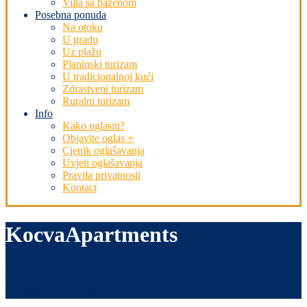
Villa sa bazenom
Posebna ponuda
Na otoku
U gradu
Uz plažu
Planinski turizam
U tradicionalnoj kući
Zdrastveni turizam
Ruralni turizam
Info
Kako oglasiti?
Objavite oglas +
Cjenik oglašavanja
Uvjeti oglašavanja
Pravila privatnosti
Kontact
KocvaApartments
nije postavljeno
nije postavljeno
Kontaktirajte vlasnika