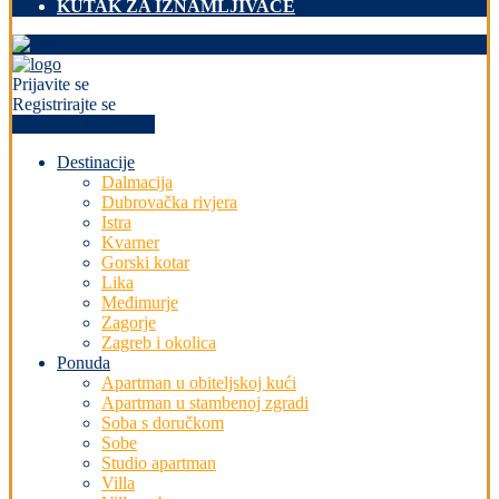
KUTAK ZA IZNAMLJIVAČE
Prijavite se
Registrirajte se
+PREDAJ OGLAS
Destinacije
Dalmacija
Dubrovačka rivjera
Istra
Kvarner
Gorski kotar
Lika
Međimurje
Zagorje
Zagreb i okolica
Ponuda
Apartman u obiteljskoj kući
Apartman u stambenoj zgradi
Soba s doručkom
Sobe
Studio apartman
Villa