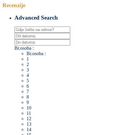
Recenzije
Advanced Search
Br.osoba :
Br.osoba :
1
2
3
4
5
6
7
8
9
10
11
12
13
14
15