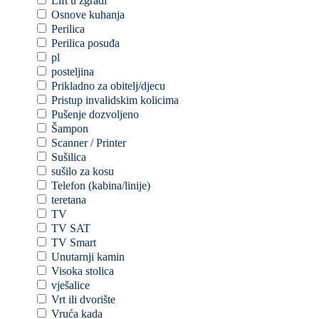
Lift u zgradi
Osnove kuhanja
Perilica
Perilica posuđa
pl
posteljina
Prikladno za obitelj/djecu
Pristup invalidskim kolicima
Pušenje dozvoljeno
Šampon
Scanner / Printer
Sušilica
sušilo za kosu
Telefon (kabina/linije)
teretana
TV
TV SAT
TV Smart
Unutarnji kamin
Visoka stolica
vješalice
Vrt ili dvorište
Vruća kada