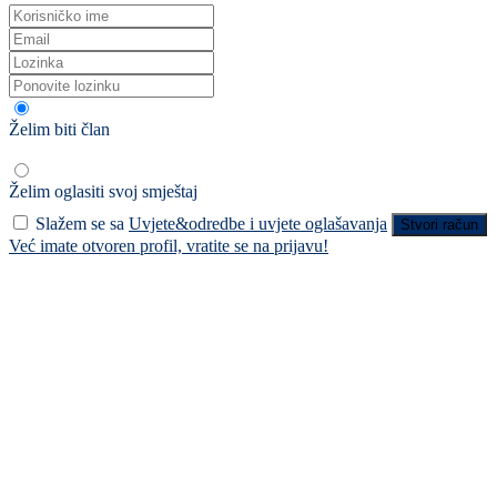
Želim biti član
Želim oglasiti svoj smještaj
Slažem se sa
Uvjete&odredbe i uvjete oglašavanja
Stvori račun
Već imate otvoren profil, vratite se na prijavu!