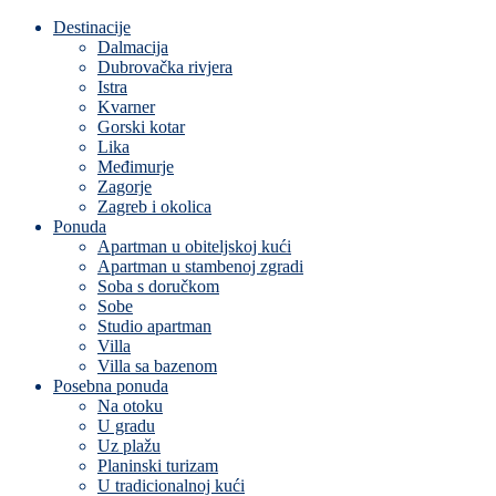
Destinacije
Dalmacija
Dubrovačka rivjera
Istra
Kvarner
Gorski kotar
Lika
Međimurje
Zagorje
Zagreb i okolica
Ponuda
Apartman u obiteljskoj kući
Apartman u stambenoj zgradi
Soba s doručkom
Sobe
Studio apartman
Villa
Villa sa bazenom
Posebna ponuda
Na otoku
U gradu
Uz plažu
Planinski turizam
U tradicionalnoj kući