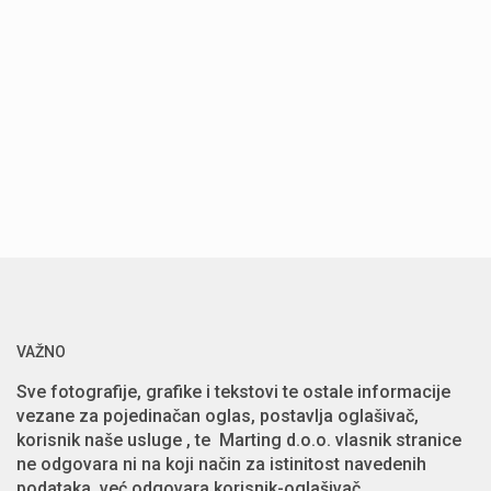
VAŽNO
Sve fotografije, grafike i tekstovi te ostale informacije
vezane za pojedinačan oglas, postavlja oglašivač,
korisnik naše usluge , te Marting d.o.o. vlasnik stranice
ne odgovara ni na koji način za istinitost navedenih
podataka, već odgovara korisnik-oglašivač.