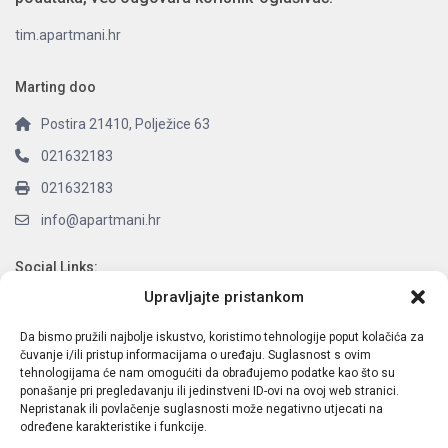
tim.apartmani.hr
Marting doo
Postira 21410, Polježice 63
021632183
021632183
info@apartmani.hr
Social Links:
Upravljajte pristankom
Da bismo pružili najbolje iskustvo, koristimo tehnologije poput kolačića za
čuvanje i/ili pristup informacijama o uređaju. Suglasnost s ovim
Latest Listings
tehnologijama će nam omogućiti da obrađujemo podatke kao što su
ponašanje pri pregledavanju ili jedinstveni ID-ovi na ovoj web stranici.
Nepristanak ili povlačenje suglasnosti može negativno utjecati na
O NAMA:
određene karakteristike i funkcije.