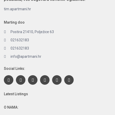
tim.apartmani.hr
Marting doo
Postira 21410, Polježice 63
021632183
021632183
info@apartmani.hr
Social Links:
Latest Listings
O NAMA: