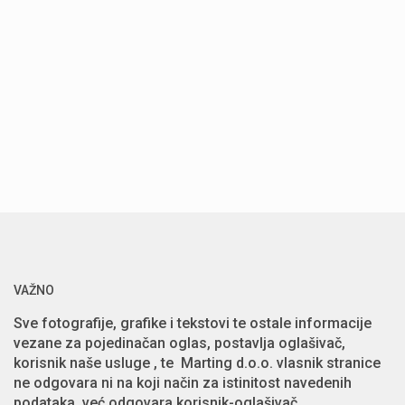
VAŽNO
Sve fotografije, grafike i tekstovi te ostale informacije
vezane za pojedinačan oglas, postavlja oglašivač,
korisnik naše usluge , te Marting d.o.o. vlasnik stranice
ne odgovara ni na koji način za istinitost navedenih
podataka, već odgovara korisnik-oglašivač.