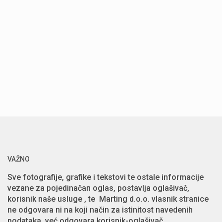
VAŽNO
Sve fotografije, grafike i tekstovi te ostale informacije
vezane za pojedinačan oglas, postavlja oglašivač,
korisnik naše usluge , te Marting d.o.o. vlasnik stranice
ne odgovara ni na koji način za istinitost navedenih
podataka, već odgovara korisnik-oglašivač.