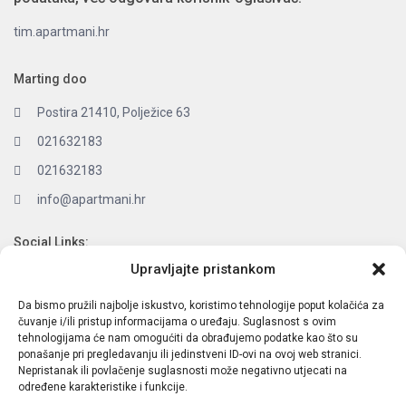
tim.apartmani.hr
Marting doo
Postira 21410, Polježice 63
021632183
021632183
info@apartmani.hr
Social Links:
Upravljajte pristankom
Da bismo pružili najbolje iskustvo, koristimo tehnologije poput kolačića za
čuvanje i/ili pristup informacijama o uređaju. Suglasnost s ovim
Latest Listings
tehnologijama će nam omogućiti da obrađujemo podatke kao što su
ponašanje pri pregledavanju ili jedinstveni ID-ovi na ovoj web stranici.
Nepristanak ili povlačenje suglasnosti može negativno utjecati na
O NAMA:
određene karakteristike i funkcije.