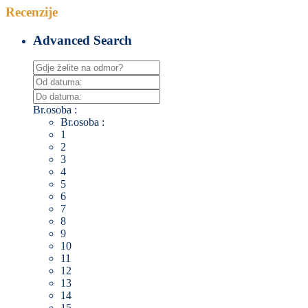
Recenzije
Advanced Search
Br.osoba :
Br.osoba :
1
2
3
4
5
6
7
8
9
10
11
12
13
14
15