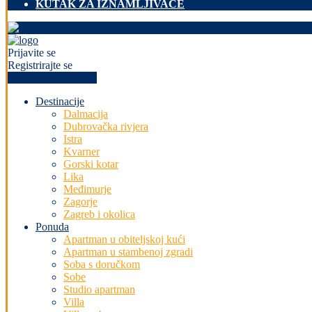
KUTAK ZA IZNAMLJIVAČE
Prijavite se
Registrirajte se
+PREDAJ OGLAS
Destinacije
Dalmacija
Dubrovačka rivjera
Istra
Kvarner
Gorski kotar
Lika
Međimurje
Zagorje
Zagreb i okolica
Ponuda
Apartman u obiteljskoj kući
Apartman u stambenoj zgradi
Soba s doručkom
Sobe
Studio apartman
Villa