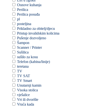
Lift u zgradi
Osnove kuhanja
Perilica
Perilica posuđa
pl
posteljina
Prikladno za obitelj/djecu
Pristup invalidskim kolicima
Pušenje dozvoljeno
Šampon
Scanner / Printer
Sušilica
sušilo za kosu
Telefon (kabina/linije)
teretana
TV
TV SAT
TV Smart
Unutarnji kamin
Visoka stolica
vješalice
Vrt ili dvorište
Vruća kada