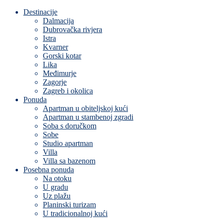
Destinacije
Dalmacija
Dubrovačka rivjera
Istra
Kvarner
Gorski kotar
Lika
Međimurje
Zagorje
Zagreb i okolica
Ponuda
Apartman u obiteljskoj kući
Apartman u stambenoj zgradi
Soba s doručkom
Sobe
Studio apartman
Villa
Villa sa bazenom
Posebna ponuda
Na otoku
U gradu
Uz plažu
Planinski turizam
U tradicionalnoj kući