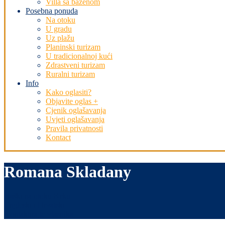
Villa sa bazenom
Posebna ponuda
Na otoku
U gradu
Uz plažu
Planinski turizam
U tradicionalnoj kući
Zdrastveni turizam
Ruralni turizam
Info
Kako oglasiti?
Objavite oglas +
Cjenik oglašavanja
Uvjeti oglašavanja
Pravila privatnosti
Kontact
Romana Skladany
Baŝki na otoku Krku
Engleski i Hrvatski
Kontaktirajte vlasnika