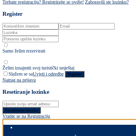
Trebate registraciju? Registrirajte se ovdje!
Zaboravili ste lozinku?
Register
Samo želim rezervirati
Želim iznajmiti svoj turistički smještaj
Slažem se sa
Uvjeti i odredbe
Register
Natrag na prijavu
Resetiranje lozinke
Resetiranje lozinke
Vratite se na Registraciju