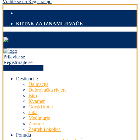
Vratite se na Registraciju
KUTAK ZA IZNAMLJIVAČE
Prijavite se
Registrirajte se
+PREDAJ OGLAS
Destinacije
Dalmacija
Dubrovačka rivjera
Istra
Kvarner
Gorski kotar
Lika
Međimurje
Zagorje
Zagreb i okolica
Ponuda