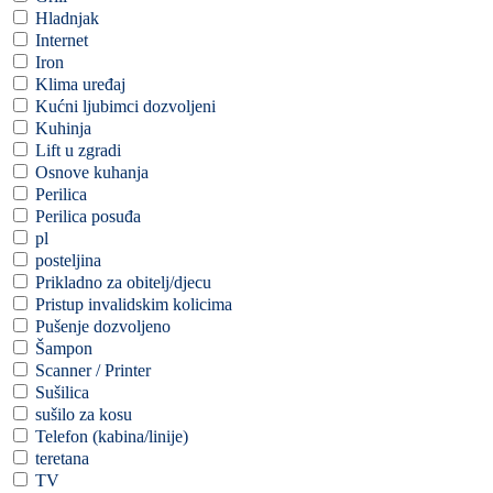
Hladnjak
Internet
Iron
Klima uređaj
Kućni ljubimci dozvoljeni
Kuhinja
Lift u zgradi
Osnove kuhanja
Perilica
Perilica posuđa
pl
posteljina
Prikladno za obitelj/djecu
Pristup invalidskim kolicima
Pušenje dozvoljeno
Šampon
Scanner / Printer
Sušilica
sušilo za kosu
Telefon (kabina/linije)
teretana
TV