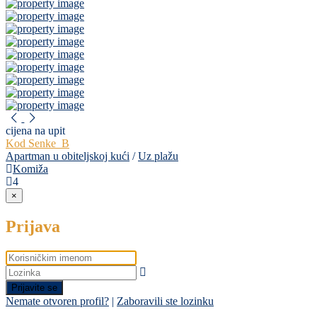
cijena na upit
Kod Senke_B
Apartman u obiteljskoj kući
/
Uz plažu
Komiža
4
×
Prijava
Prijavite se
Nemate otvoren profil?
|
Zaboravili ste lozinku