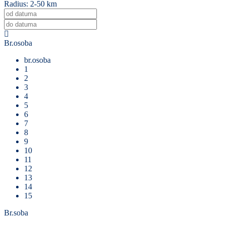
Radius:
2-50 km
Br.osoba
br.osoba
1
2
3
4
5
6
7
8
9
10
11
12
13
14
15
Br.soba