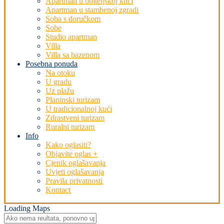
Apartman u obiteljskoj kući
Apartman u stambenoj zgradi
Soba s doručkom
Sobe
Studio apartman
Villa
Villa sa bazenom
Posebna ponuda
Na otoku
U gradu
Uz plažu
Planinski turizam
U tradicionalnoj kući
Zdrastveni turizam
Ruralni turizam
Info
Kako oglasiti?
Objavite oglas +
Cjenik oglašavanja
Uvjeti oglašavanja
Pravila privatnosti
Kontact
Loading Maps