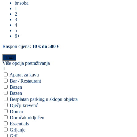
br.soba
1
2
3
4
5
6+
Raspon cijena:
10 € do 500 €
Više opcija pretraživanja
Aparat za kavu
Bar / Restaurant
Bazen
Bazen
Besplatan parking u sklopu objekta
Dječji krevetić
Domar
Doručak uključen
Essentials
Grijanje
Grill