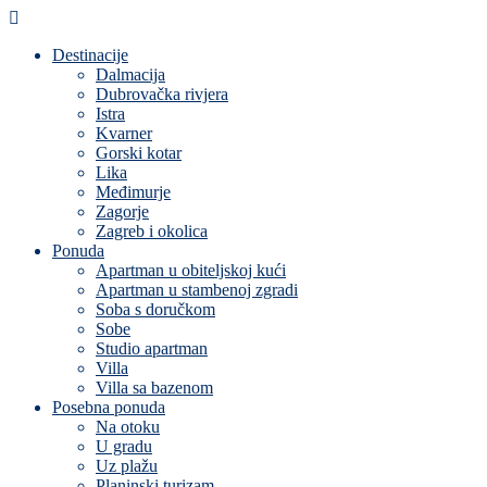
Destinacije
Dalmacija
Dubrovačka rivjera
Istra
Kvarner
Gorski kotar
Lika
Međimurje
Zagorje
Zagreb i okolica
Ponuda
Apartman u obiteljskoj kući
Apartman u stambenoj zgradi
Soba s doručkom
Sobe
Studio apartman
Villa
Villa sa bazenom
Posebna ponuda
Na otoku
U gradu
Uz plažu
Planinski turizam