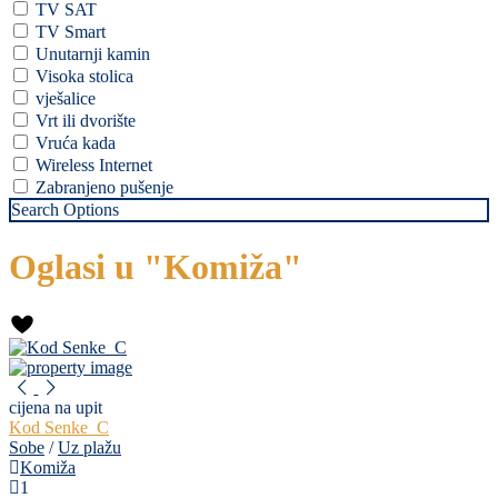
TV SAT
TV Smart
Unutarnji kamin
Visoka stolica
vješalice
Vrt ili dvorište
Vruća kada
Wireless Internet
Zabranjeno pušenje
Search Options
Oglasi u "Komiža"
cijena na upit
Kod Senke_C
Sobe
/
Uz plažu
Komiža
1