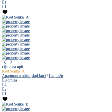
1
1
cijena na upit
Kod Senka_A
Apartman u obiteljskoj kući
/
Uz plažu
Komiža
4
2
1