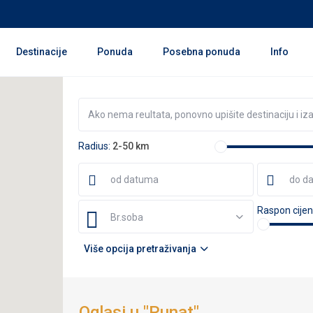
Destinacije
Ponuda
Posebna ponuda
Info
Radius:
2-50 km
Raspon cijen
Br.soba
Više opcija pretraživanja
Oglasi u "Punat"