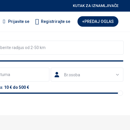
KUTAK ZA IZNAMLJIVAČE
Prijavite se
Registrirajte se
+PREDAJ OGLAS
Br.osoba
a:
10 € do 500 €