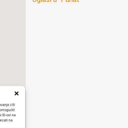
anje i/ili
omogućiti
 ID-ovi na
ecati na