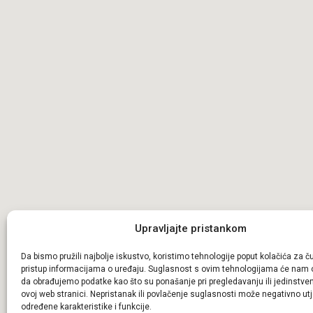
Upravljajte pristankom
Da bismo pružili najbolje iskustvo, koristimo tehnologije poput kolačića za čuv
pristup informacijama o uređaju. Suglasnost s ovim tehnologijama će nam 
da obrađujemo podatke kao što su ponašanje pri pregledavanju ili jedinstveni
ovoj web stranici. Nepristanak ili povlačenje suglasnosti može negativno utj
određene karakteristike i funkcije.