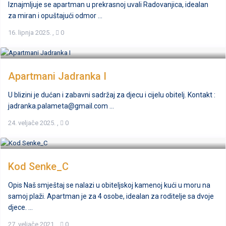
Iznajmljuje se apartman u prekrasnoj uvali Radovanjica, idealan
za miran i opuštajući odmor ...
16. lipnja 2025.
,
0
Apartmani Jadranka I
U blizini je dućan i zabavni sadržaj za djecu i cijelu obitelj. Kontakt :
jadranka.palameta@gmail.com ...
24. veljače 2025.
,
0
Kod Senke_C
Opis Naš smještaj se nalazi u obiteljskoj kamenoj kući u moru na
samoj plaži. Apartman je za 4 osobe, idealan za roditelje sa dvoje
djece. ...
27. veljače 2021.
,
0