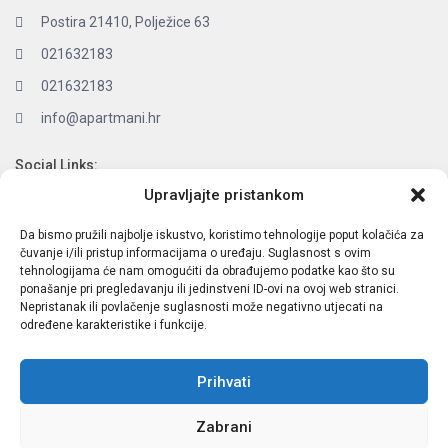
Postira 21410, Polježice 63
021632183
021632183
info@apartmani.hr
Social Links:
Upravljajte pristankom
Da bismo pružili najbolje iskustvo, koristimo tehnologije poput kolačića za
čuvanje i/ili pristup informacijama o uređaju. Suglasnost s ovim
Latest Listings
tehnologijama će nam omogućiti da obrađujemo podatke kao što su
ponašanje pri pregledavanju ili jedinstveni ID-ovi na ovoj web stranici.
Nepristanak ili povlačenje suglasnosti može negativno utjecati na
O NAMA:
određene karakteristike i funkcije.
Društvo je upisano u sudski registar kod Trgovačkog
suda u Splitu, MBS: 3902277, OIB: 73867737069 temeljni
Prihvati
kapital 20.000,00 kn uplaćen u cjelosti
.
Zabrani